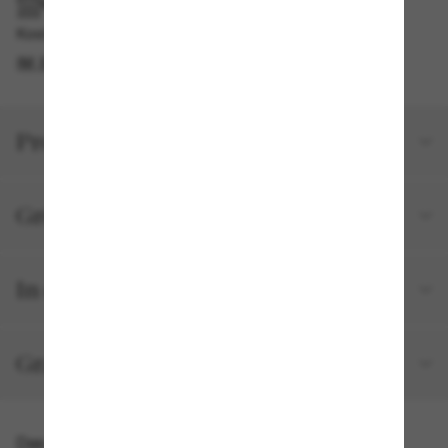
IM GESCHÄFT ABHOLEN
Kostenlose Abholung am selben Tag verfügbar
IM STORE FINDEN
Produktdetails
Größe und Passform
In deiner Bestellung inbegriffen
Gratisversand und -Retouren
Das könnte dir auch gefallen