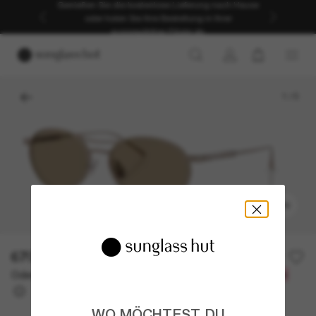
Genießen Sie die kostenlose Lieferung nach Hause
oder holen Sie Ihre Bestellung in Ihrer
ausgewählten Filiale ab.
1
/
5
ANPROBIEREN
670,00€
Oder 3 Raten ab
0% effektiver Jahreszins mit
223,33 €
WO MÖCHTEST DU