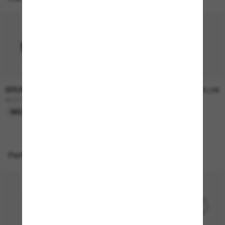
BRUNELLO CUCINELLI
BRUNELLO CUCINELLI
780,00€
725,00€
BC2014ST
BC2016ST
NEU
NEU
Perfekte Accessoires