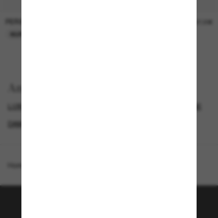
PERSOL
PERSOL
26,00€
37,00€
NUR ONLINE
NUR ONLINE
Anzeigen nach
LUXURIÖSE SONNENBRILLEN
GENDER
NEUZUGÄNGE
DAMEN SONNENBRILLEN
Homepage
/
Brunello Cucinelli
/
BC2019ST
Tritt der Sunglass Hut-