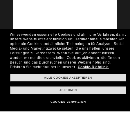
Community bei!
Möchtest du Zugang zu VIP-Events, exklusiven
Empfehlungen und Angeboten wie € 10 Rabatt*
auf deinen nächsten Einkauf? Abonniere unseren
Newsletter *Es gelten unsere AGB
Wir verwenden essenzielle Cookies und ähnliche Verfahren, damit
Subscribe!
unsere Website effizient funktioniert.
Darüber hinaus möchten wir
optionale Cookies und ähnliche Technologien für Analyse-, Social
Media- und Marketingzwecke setzen, die uns helfen, unsere
Leistungen zu verbessern.
Wenn Sie auf „Ablehnen“ klicken,
werden wir nur die essenziellen Cookies aktivieren, die für den
Besuch und das Durchsuchen unserer Website nötig sind.
Shopping online
Erfahren Sie mehr darüber in unserer
Cookie-Richtlinie
.
ALLE COOKIES AKZEPTIEREN
Brands
ABLEHNEN
COOKIES VERWALTEN
Unternehmen