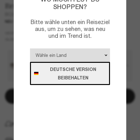
Brunello Cucinelli
SHOPPEN?
BC2019ST
Bitte wähle unten ein Reiseziel
NEU
aus, um zu sehen, was neu
Rosa
GESTELL
und im Trend ist.
Braun
GLÄSER
DEUTSCHE VERSION
BEIBEHALTEN
In den Warenkorb
KOSTENLOSE LIEFERUNG NACH HAUSE