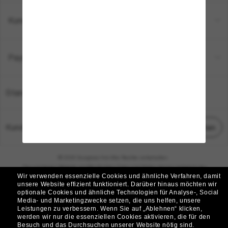
Kundenservice
Payment Methods
Standort:
Deutschland
Kundenservice
Chat starten
© 2026 Sunglass Hut Alle Rechte vorbehalten.
Die auf dieser Website veröffentlichten Fotos und Bilder dienen lediglich der
Wir verwenden essenzielle Cookies und ähnliche Verfahren, damit
Veranschaulichung.
unsere Website effizient funktioniert.
Darüber hinaus möchten wir
optionale Cookies und ähnliche Technologien für Analyse-, Social
|
|
Cookie-Richtlinie
Datenschutzbestimmungen
Media- und Marketingzwecke setzen, die uns helfen, unsere
Leistungen zu verbessern.
Wenn Sie auf „Ablehnen“ klicken,
werden wir nur die essenziellen Cookies aktivieren, die für den
|
|
Besuch und das Durchsuchen unserer Website nötig sind.
Geschäftsbedingungen
AdChoices