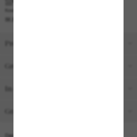
IM GESCHÄFT ABHOLEN
Kostenlose Abholung verfügbar
IM STORE FINDEN
Produktdetails
Größe und Passform
In deiner Bestellung inbegriffen
Gratisversand und -Retouren
Das könnte dir auch gefallen