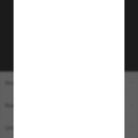
Tritt der Sunglass Hut-
Community bei!
Möchtest du Zugang zu VIP-Events, exklusiven
Empfehlungen und Angeboten wie € 10 Rabatt*
auf deinen nächsten Einkauf? Abonniere unseren
Newsletter *Es gelten unsere AGB
Subscribe!
Shopping online
Brands
Unternehmen