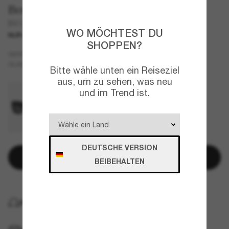
Bottega Veneta
BV1212S
WO MÖCHTEST DU
NUR ONLINE
SHOPPEN?
Tortoise
GESTELL
Braun
GLÄSER
Bitte wähle unten ein Reiseziel
aus, um zu sehen, was neu
und im Trend ist.
DEUTSCHE VERSION
In den Warenkorb
BEIBEHALTEN
KOSTENLOSE LIEFERUNG NACH HAUSE