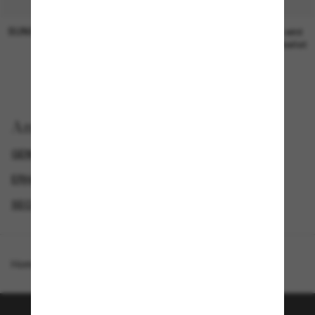
SUNGLASS HUT COLLECTION
SUNGLASS HUT COLLECTION
19,00€
Preis wird
bearbeitet
Anzeigen nach
GENDER
DAMEN SONNENBRILLEN
ERHALTE € 40 RABATT*, WENN DU € 200 AUSGIBST
SECONDPAIR
Homepage
/
Bottega Veneta
/
BV1212S