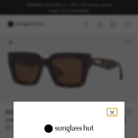
SOMMER-SALE | Bis zu -50%* | *Es gelten unsere
AGB | JETZT SHOPPEN
1
/
3
330,00€
Oder 3 Raten ab
0% effektiver Jahreszins mit
110,00 €