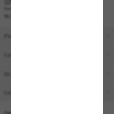
IM GESCHÄFT ABHOLEN
Kostenlose Abholung am selben Tag verfügbar
IM STORE FINDEN
Produktdetails
Größe und Passform
In deiner Bestellung inbegriffen
Gratisversand und -Retouren
Das könnte dir auch gefallen