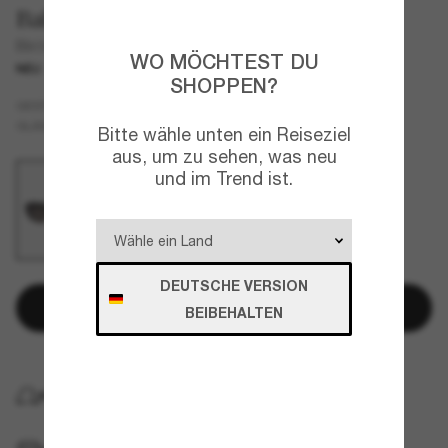
Balenciaga
Bb0476S
WO MÖCHTEST DU
NEU
SHOPPEN?
Schwarz
GESTELL
Grau
GLÄSER
Bitte wähle unten ein Reiseziel
aus, um zu sehen, was neu
und im Trend ist.
DEUTSCHE VERSION
In den Warenkorb
BEIBEHALTEN
KOSTENLOSE LIEFERUNG NACH HAUSE