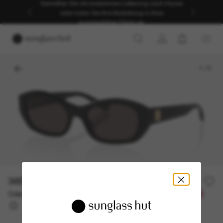
Genießen Sie die kostenlose Lieferung nach Hause
oder holen Sie Ihre Bestellung in Ihrer
ausgewählten Filiale ab.
1
/
5
385,00€
Oder 3 Raten ab
0% effektiver Jahreszins mit
128,33 €