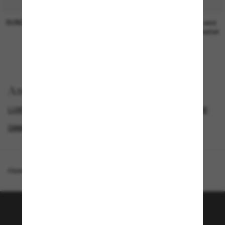
SUNGLASS HUT COLLECTION
SUNGLASS HUT COLLECTION
19,00€
Preis wird
bearbeitet
Anzeigen nach
LUXURIÖSE SONNENBRILLEN
GENDER
NEUZUGÄNGE
DAMEN SONNENBRILLEN
Homepage
/
Balenciaga
/
Bb0476S
Tritt der Sunglass Hut-