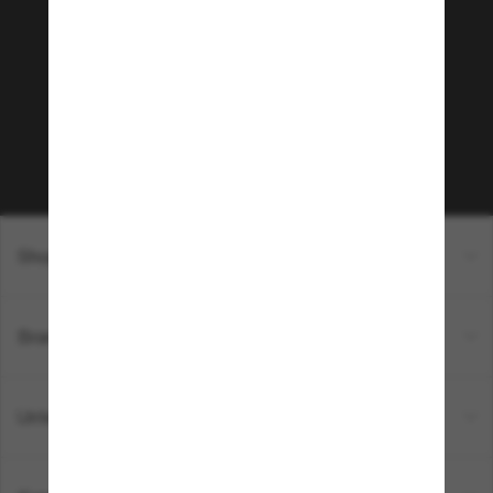
Community bei!
Möchtest du Zugang zu VIP-Events, exklusiven
Empfehlungen und Angeboten wie € 10 Rabatt*
auf deinen nächsten Einkauf? Abonniere unseren
Newsletter *Es gelten unsere AGB
Subscribe!
Shopping online
Brands
Unternehmen