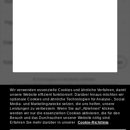
Kundenservice
Payment Methods
Standort:
Deutschland
Kundenservice
Chat starten
© 2026 Sunglass Hut Alle Rechte vorbehalten.
Die auf dieser Website veröffentlichten Fotos und Bilder dienen lediglich der
Wir verwenden essenzielle Cookies und ähnliche Verfahren, damit
Veranschaulichung.
unsere Website effizient funktioniert.
Darüber hinaus möchten wir
optionale Cookies und ähnliche Technologien für Analyse-, Social
|
|
Cookie-Richtlinie
Datenschutzbestimmungen
Media- und Marketingzwecke setzen, die uns helfen, unsere
Leistungen zu verbessern.
Wenn Sie auf „Ablehnen“ klicken,
werden wir nur die essenziellen Cookies aktivieren, die für den
|
|
Besuch und das Durchsuchen unserer Website nötig sind.
Geschäftsbedingungen
AdChoices
Erfahren Sie mehr darüber in unserer
Cookie-Richtlinie
.