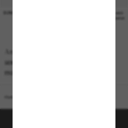
SUNGLASS HUT COLLECTION
SUNGLASS HUT COLLECTION
19,00€
Preis wird
bearbeitet
Anzeigen nach
GENDER
LUXURIÖSE SONNENBRILLEN
PROMOTIONS NL
SPECIALDEALS
Homepage
/
Balenciaga
/
BB0443S
Tritt der Sunglass Hut-