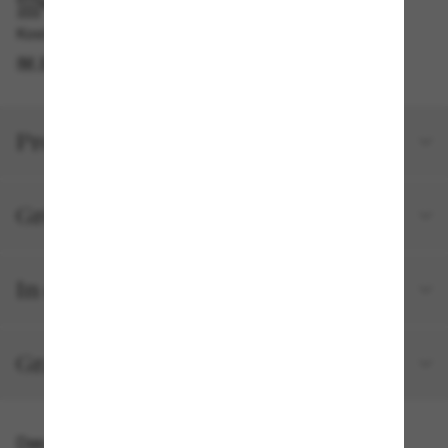
IM GESCHÄFT ABHOLEN
Kostenlose Abholung verfügbar
IM STORE FINDEN
Produktdetails
Größe und Passform
In deiner Bestellung inbegriffen
Gratisversand und -Retouren
Das könnte dir auch gefallen