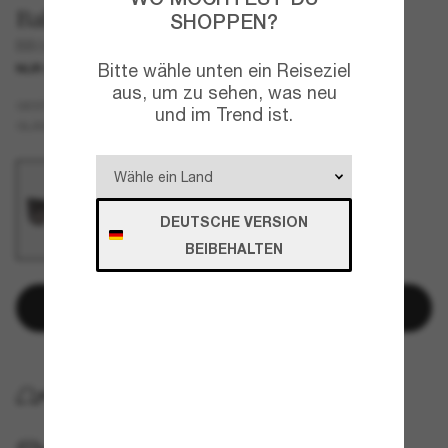
Balenciaga
SHOPPEN?
BB0443S
Bitte wähle unten ein Reiseziel
NUR ONLINE
NEU
aus, um zu sehen, was neu
Schwarz
GESTELL
und im Trend ist.
Grau
GLÄSER
DEUTSCHE VERSION
BEIBEHALTEN
In den Warenkorb
KOSTENLOSE LIEFERUNG NACH HAUSE