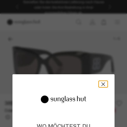
Genießen Sie die kostenlose Lieferung nach Hause
oder holen Sie Ihre Bestellung in Ihrer
ausgewählten Filiale ab.
1
/
5
385,00€
Oder 3 Raten ab
0% effektiver Jahreszins mit
128,33 €
WO MÖCHTEST DU