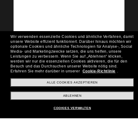
Community bei!
Möchtest du Zugang zu VIP-Events, exklusiven
Empfehlungen und Angeboten wie € 10 Rabatt*
auf deinen nächsten Einkauf? Abonniere unseren
Newsletter *Es gelten unsere AGB
Wir verwenden essenzielle Cookies und ähnliche Verfahren, damit
Subscribe!
unsere Website effizient funktioniert.
Darüber hinaus möchten wir
optionale Cookies und ähnliche Technologien für Analyse-, Social
Media- und Marketingzwecke setzen, die uns helfen, unsere
Leistungen zu verbessern.
Wenn Sie auf „Ablehnen“ klicken,
werden wir nur die essenziellen Cookies aktivieren, die für den
Besuch und das Durchsuchen unserer Website nötig sind.
Shopping online
Erfahren Sie mehr darüber in unserer
Cookie-Richtlinie
.
ALLE COOKIES AKZEPTIEREN
Brands
ABLEHNEN
COOKIES VERWALTEN
Unternehmen