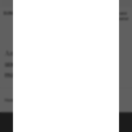
SUNGLASS HUT COLLECTION
SUNGLASS HUT COLLECTION
19,00€
Preis wird
bearbeitet
Anzeigen nach
GENDER
LUXURIÖSE SONNENBRILLEN
PROMOTIONS NL
SPECIALDEALS
Homepage
/
Balenciaga
/
BB0321S
Tritt der Sunglass Hut-