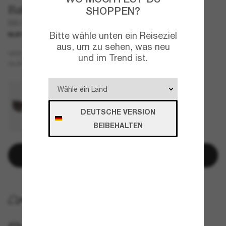
Balenciaga
SHOPPEN?
BB0321S
Bitte wähle unten ein Reiseziel
NUR ONLINE
aus, um zu sehen, was neu
Schwarz
GESTELL
und im Trend ist.
Grau
GLÄSER
DEUTSCHE VERSION
BEIBEHALTEN
In den Warenkorb
KOSTENLOSE LIEFERUNG NACH HAUSE