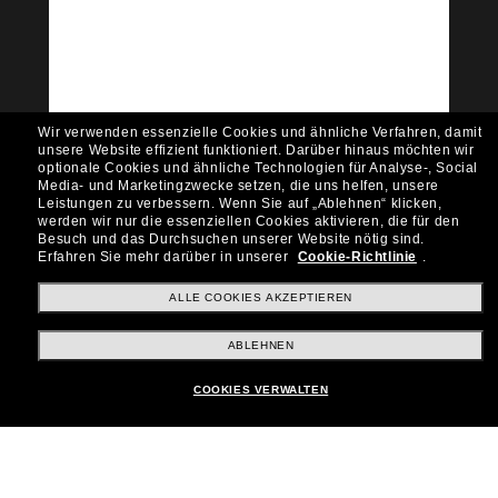
Community bei!
Möchtest du Zugang zu VIP-Events, exklusiven
Empfehlungen und Angeboten wie € 10 Rabatt*
auf deinen nächsten Einkauf? Abonniere unseren
Newsletter *Es gelten unsere AGB
Wir verwenden essenzielle Cookies und ähnliche Verfahren, damit
Subscribe!
unsere Website effizient funktioniert.
Darüber hinaus möchten wir
optionale Cookies und ähnliche Technologien für Analyse-, Social
Media- und Marketingzwecke setzen, die uns helfen, unsere
Leistungen zu verbessern.
Wenn Sie auf „Ablehnen“ klicken,
werden wir nur die essenziellen Cookies aktivieren, die für den
Besuch und das Durchsuchen unserer Website nötig sind.
Shopping online
Erfahren Sie mehr darüber in unserer
Cookie-Richtlinie
.
ALLE COOKIES AKZEPTIEREN
Brands
ABLEHNEN
COOKIES VERWALTEN
Unternehmen