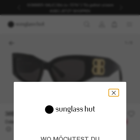
SOMMER-SALE | Bis zu -50%* | *Es gelten unsere
AGB | JETZT SHOPPEN
1
/
3
385,00€
Oder 3 Raten ab
0% effektiver Jahreszins mit
128,33 €
WO MÖCHTEST DU