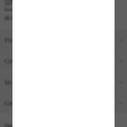
IM GESCHÄFT ABHOLEN
Kostenlose Abholung verfügbar
IM STORE FINDEN
Produktdetails
Größe und Passform
In deiner Bestellung inbegriffen
Gratisversand und -Retouren
Das könnte dir auch gefallen