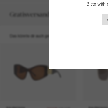
Bitte wähl
Gratisversand und -Retouren
Das könnte dir auch gefallen
50% off
BALENCIAGA
BALENCIAGA