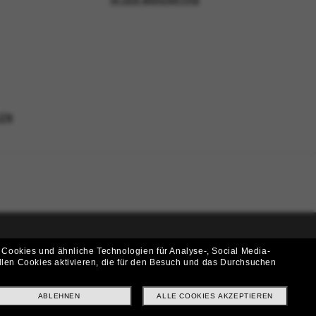
IN DEN WARENKORB
EN
 Cookies und ähnliche Technologien für Analyse-, Social Media-
i!
llen Cookies aktivieren, die für den Besuch und das Durchsuchen
f? Abonniere unseren Newsletter *Es gelten unsere AGB
ABLEHNEN
ALLE COOKIES AKZEPTIEREN