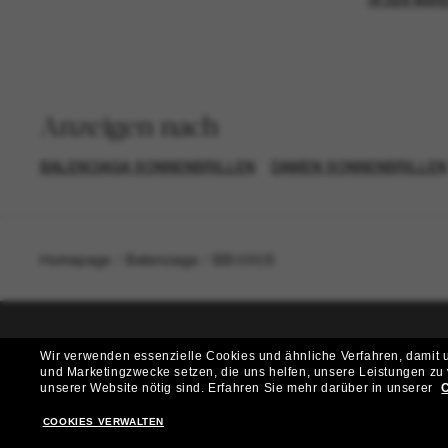
IN DEN WAR
Anzeigen nach
BALENCIAGA SONNENBRILLEN
DAMEN SONNENBRILLEN
Homepage
/
Balenciaga
/
BB0095S
Wir verwenden essenzielle Cookies und ähnliche Verfahren, damit un
T
und Marketingzwecke setzen, die uns helfen, unsere Leistungen zu
unserer Website nötig sind.
Erfahren Sie mehr darüber in unserer
C
Möchtest du Zugang zu VIP-Events, exklusiven Empfehl
COOKIES VERWALTEN