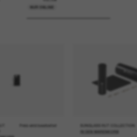
NUR ONLINE
UT
Preis wird bearbeitet
SUNGLASS HUT COLLECTION
IN DEN WARENKORB