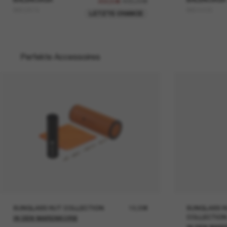
405,00€
202,50€
BB0287S
BB0443S
LETZTE CHANCE
Perfekte Accessoires
SUNGLASS HUT COLLECTION
19,00€
SUNGLASS H
COLLECTION
IN DEN WARENKORB