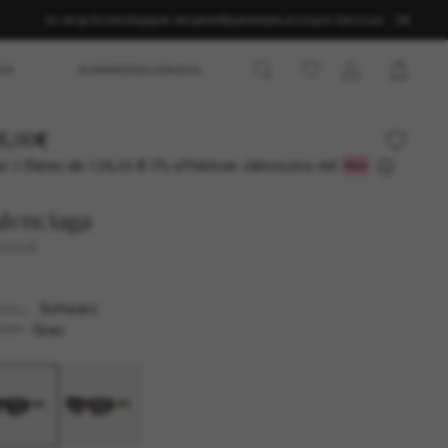
Im shop finden
Support erhalten
Bestellstatus
Unsere Services
DE
ES
SOMMERAUSWAHL
5,00€
r 3 Raten ab
0% effektiver Jahreszins mit
128,33 €
lenciaga
0095S
Schwarz
TELL
Grau
SER