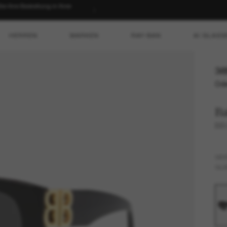
 Ihre Bestellung in Ihrer
HERREN
MARKEN
RAY-BAN
AI GLASS
38
Ode
Ba
BB
GES
GLÄ