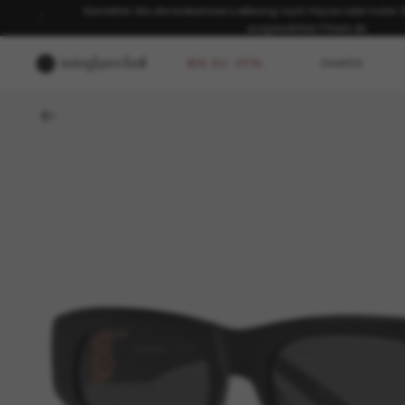
Genießen Sie die kostenlose Lieferung nach Hause oder holen Sie
ausgewählten Filiale ab.
BIS ZU -50%
DAMEN