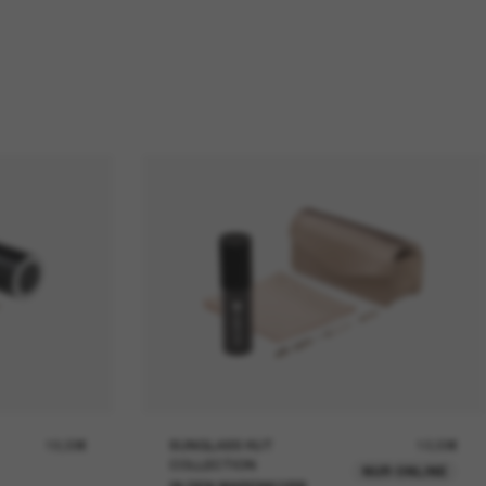
19,00€
SUNGLASS HUT
12,00€
COLLECTION
NUR ONLINE