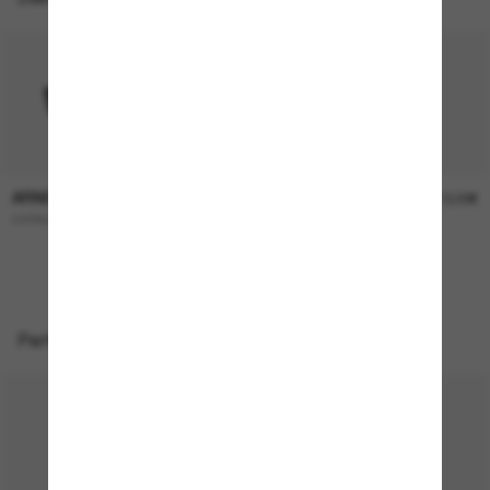
ARNETTE
ARNETTE
124,00€
113,00€
HYPNO 2.0
Middlemist
NUR ONLINE
Perfekte Accessoires