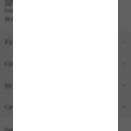
IM GESCHÄFT ABHOLEN
Kostenlose Abholung verfügbar
IM STORE FINDEN
Produktdetails
Größe und Passform
In deiner Bestellung inbegriffen
Gratisversand und -Retouren
Das könnte dir auch gefallen