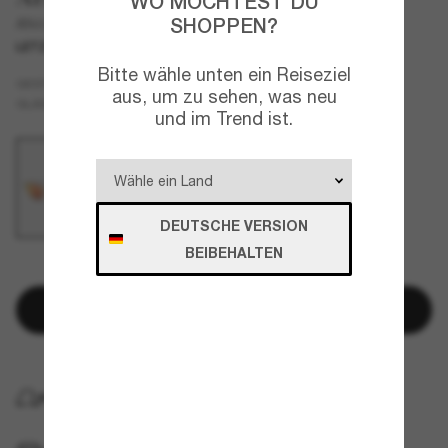
WO MÖCHTEST DU
SHOPPEN?
AN4260 Lost Boy
LETZTE CHANCE
NUR ONLINE
Bitte wähle unten ein Reiseziel
Transparent
GESTELL
aus, um zu sehen, was neu
Rot
GLÄSER
und im Trend ist.
DEUTSCHE VERSION
BEIBEHALTEN
NUR NOCH WENIGE ARTIKEL VERFÜGBAR!
In den Warenkorb
KOSTENLOSE LIEFERUNG NACH HAUSE