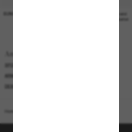
SUNGLASS HUT COLLECTION
SUNGLASS HUT COLLECTION
19,00€
Preis wird
bearbeitet
Anzeigen nach
SPORTLICHE SONNENBRILLEN
ARNETTE SONNENBRILLEN
UP TO 50% OFF*
DESIGNER-SONNENBRILLENMARKEN
Homepage
/
Arnette
/
AN4260 Lost Boy