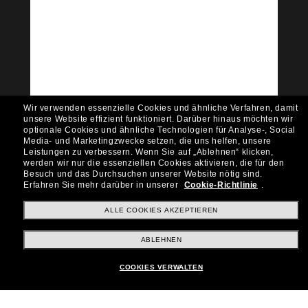
Tritt der Sunglass Hut-
Community bei!
Möchtest du Zugang zu VIP-Events, exklusiven
Empfehlungen und Angeboten wie € 10 Rabatt*
auf deinen nächsten Einkauf? Abonniere unseren
Newsletter *Es gelten unsere AGB
Wir verwenden essenzielle Cookies und ähnliche Verfahren, damit
Subscribe!
unsere Website effizient funktioniert.
Darüber hinaus möchten wir
optionale Cookies und ähnliche Technologien für Analyse-, Social
Media- und Marketingzwecke setzen, die uns helfen, unsere
Leistungen zu verbessern.
Wenn Sie auf „Ablehnen“ klicken,
werden wir nur die essenziellen Cookies aktivieren, die für den
Besuch und das Durchsuchen unserer Website nötig sind.
Shopping online
Erfahren Sie mehr darüber in unserer
Cookie-Richtlinie
.
ALLE COOKIES AKZEPTIEREN
Brands
ABLEHNEN
COOKIES VERWALTEN
Unternehmen