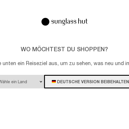
WO MÖCHTEST DU SHOPPEN?
e unten ein Reiseziel aus, um zu sehen, was neu und im
DEUTSCHE VERSION BEIBEHALTEN
124,00€
ARNETTE