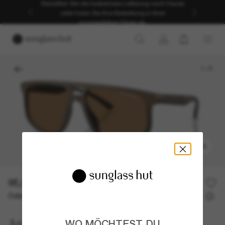
Genießen Sie die kostenlose Lieferung nach Hause
oder holen Sie Ihre Bestellung in Ihrer
ausgewählten Filiale ab.
1
/
5
ANPROBIEREN
95,00€
Oder 3 Raten ab
0% effektiver Jahreszins mit
31,67 €
Armani Exchange
WO MÖCHTEST DU