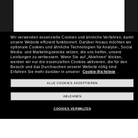
Community bei!
Möchtest du Zugang zu VIP-Events, exklusiven
Empfehlungen und Angeboten wie € 10 Rabatt*
auf deinen nächsten Einkauf? Abonniere unseren
Newsletter *Es gelten unsere AGB
Wir verwenden essenzielle Cookies und ähnliche Verfahren, damit
Subscribe!
unsere Website effizient funktioniert.
Darüber hinaus möchten wir
optionale Cookies und ähnliche Technologien für Analyse-, Social
Media- und Marketingzwecke setzen, die uns helfen, unsere
Leistungen zu verbessern.
Wenn Sie auf „Ablehnen“ klicken,
werden wir nur die essenziellen Cookies aktivieren, die für den
Besuch und das Durchsuchen unserer Website nötig sind.
Shopping online
Erfahren Sie mehr darüber in unserer
Cookie-Richtlinie
.
ALLE COOKIES AKZEPTIEREN
Brands
ABLEHNEN
COOKIES VERWALTEN
Unternehmen