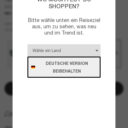
SHOPPEN?
AX4161SU
NEU
Bitte wähle unten ein Reiseziel
Braun
GESTELL
aus, um zu sehen, was neu
Braun
GLÄSER
und im Trend ist.
DEUTSCHE VERSION
BEIBEHALTEN
NUR NOCH WENIGE ARTIKEL VERFÜGBAR!
In den Warenkorb
KOSTENLOSE LIEFERUNG NACH HAUSE