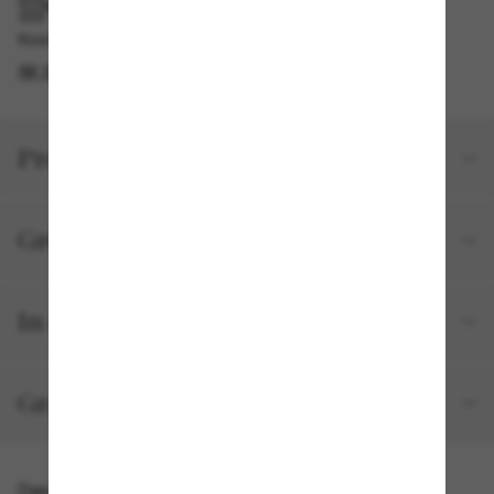
IM GESCHÄFT ABHOLEN
Kostenlose Abholung am selben Tag verfügbar
IM STORE FINDEN
Produktdetails
Größe und Passform
In deiner Bestellung inbegriffen
Gratisversand und -Retouren
Das könnte dir auch gefallen