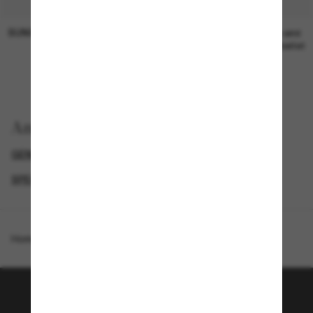
SUNGLASS HUT COLLECTION
SUNGLASS HUT COLLECTION
19,00€
Preis wird
bearbeitet
Anzeigen nach
GENDER
BLACK FRIDAY WEEK - BIS ZU -50%
SPECIALDEALS
DESIGNER-SONNENBRILLENMARKEN
Homepage
/
Armani Exchange
/
AX4161SU
Tritt der Sunglass Hut-