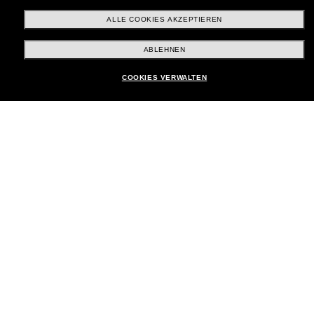
ALLE COOKIES AKZEPTIEREN
Brands
ABLEHNEN
COOKIES VERWALTEN
Unternehmen
Kundenservice
Payment Methods
Standort:
Deutschland
Kundenservice
Chat starten