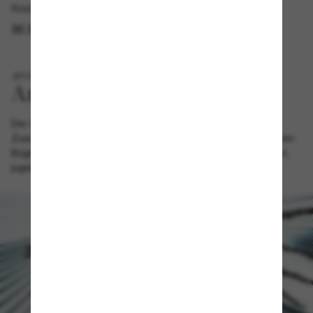
Kostenlose Abholung verfügbar
IM STORE FINDEN
JETZT NEU
Der neue Release, der sich durch ein faszinierendes
Zusammenspiel aus transparenten und innovativen gewellten
Bügeln auszeichnet, verpasst dem Alltagsstil einen frischen,
jugendlichen Twist.