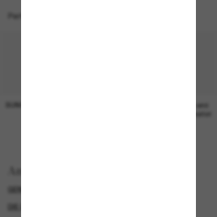
Perfekte Accessoires
SUNGLASS HUT COLLECTION
SUNGLASS HUT COLLECTION
19,00€
Preis wird
bearbeitet
Anzeigen nach
GENDER
BLACK FRIDAY WEEK - BIS ZU -50%
DIE BELIEBTESTEN MODELLE FÜR HERREN