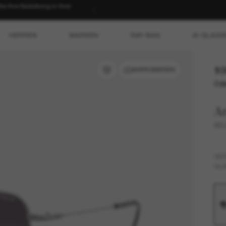
 Ihre Bestellung in Ihrer
HERREN
MARKEN
RAY-BAN
AI GLASS
10
ANPROBIEREN
Ode
A
AX
GES
GLÄ