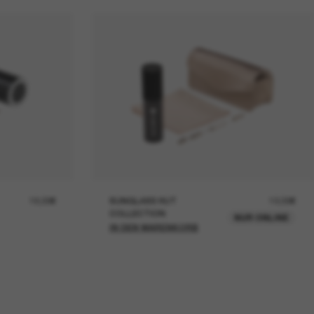
19,00€
SUNGLASS HUT
12,00€
COLLECTION
NUR ONLINE
IN DEN WARENKORB