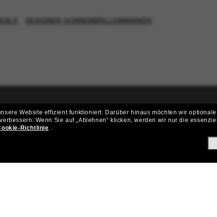
DEALS
DESIGNER-SONNENBRILLENMARKEN
sere Website effizient funktioniert.
Darüber hinaus möchten wir optionale
ritt der Sunglass Hut-Community be
 verbessern.
Wenn Sie auf „Ablehnen“ klicken, werden wir nur die essenzie
ookie-Richtlinie
.
ungen und Angeboten wie € 10 Rabatt* auf deinen nächsten Einkau
Subscribe!