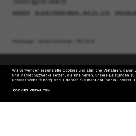
Anzeigen nach
GENDER
BLACK FRIDAY WEEK - BIS ZU -50%
SPECIAL
Homepage
/
Armani Exchange
/
AX2055S
Wir verwenden essenzielle Cookies und ähnliche Verfahren, damit un
T
und Marketingzwecke setzen, die uns helfen, unsere Leistungen zu
unserer Website nötig sind.
Erfahren Sie mehr darüber in unserer
C
Möchtest du Zugang zu VIP-Events, exklusiven Empfehl
COOKIES VERWALTEN