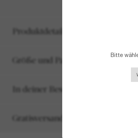
Produktdetails
Bitte wähl
Größe und Passform
In deiner Bestellung inbegriffen
Gratisversand und -Retouren