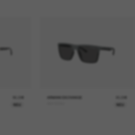
85,00€
ARMANI EXCHANGE
95,00€
AX4162SU
NEU
NEU