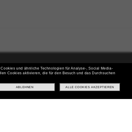
 Cookies und ähnliche Technologien für Analyse-, Social Media-
i!
llen Cookies aktivieren, die für den Besuch und das Durchsuchen
f? Abonniere unseren Newsletter *Es gelten unsere AGB
ABLEHNEN
ALLE COOKIES AKZEPTIEREN