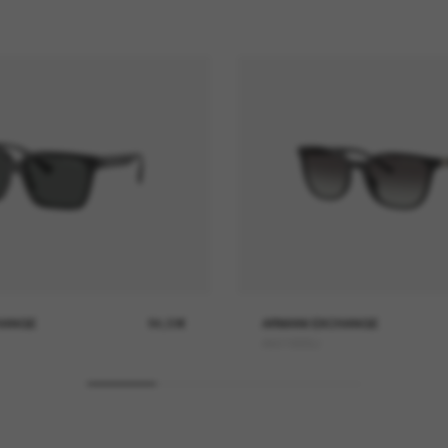
HANGE
84,00€
ARMANI EXCHANGE
AX4168SU