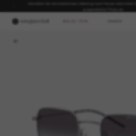
Genießen Sie die kostenlose Lieferung nach Hause oder holen Sie
ausgewählten Filiale ab.
BIS ZU -50%
DAMEN