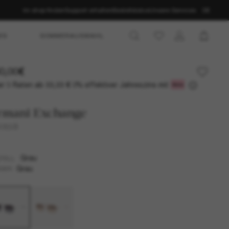
Im shop finden
Support erhalten
Bestellstatus
Unsere Services
DE
ES
SOMMERAUSWAHL
0,00€
r 3 Raten ab
0% effektiver Jahreszins mit
33,33 €
rmani Exchange
2055S
Grau
TELL
Grau
SER