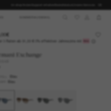
Im shop finden
Support erhalten
Bestellstatus
Unsere Services
DE
ES
SOMMERAUSWAHL
,00€
r 3 Raten ab
0% effektiver Jahreszins mit
31,33 €
rmani Exchange
2034S
U
Blau
TELL
Blau
SER