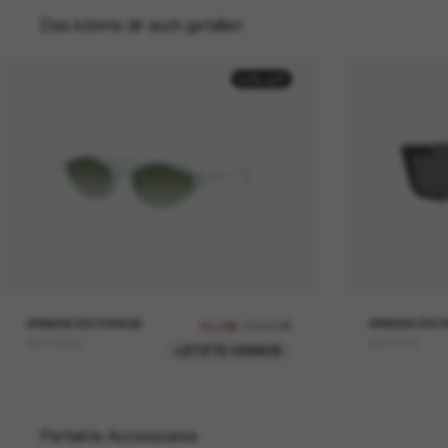
Das könnte dir auch gefallen
50% off
ARMANI EXCHANGE
100,00€
ARMANI EXC
50,00€
AX4152SU
AX4147S
LETZTE CHANCE
Perfekte Accessoires