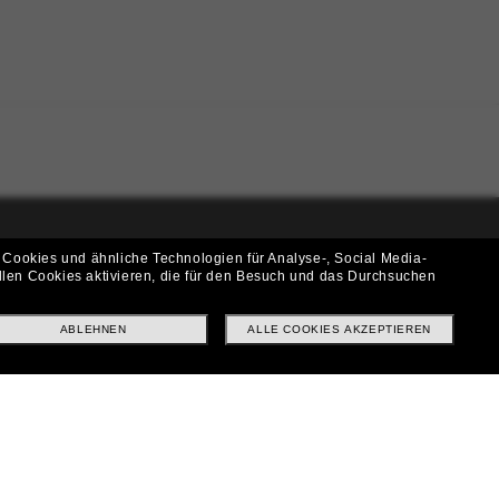
 Cookies und ähnliche Technologien für Analyse-, Social Media-
i!
llen Cookies aktivieren, die für den Besuch und das Durchsuchen
f? Abonniere unseren Newsletter *Es gelten unsere AGB
ABLEHNEN
ALLE COOKIES AKZEPTIEREN