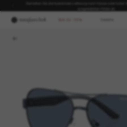
Genießen Sie die kostenlose Lieferung nach Hause oder holen Sie
ausgewählten Filiale ab.
BIS ZU -50%
DAMEN