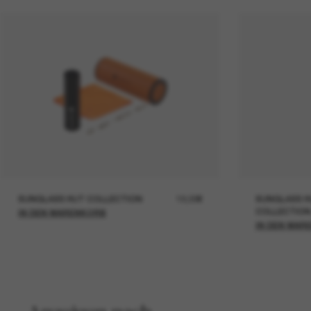
SUNGLASS HUT COLLECTION
19,00€
SUNGLASS H
COLLECTION
IN DEN WARENKORB
IN DEN WAR