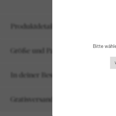
Produktdetails
Bitte wähl
Größe und Passform
In deiner Bestellung inbegriffen
Gratisversand und -Retouren