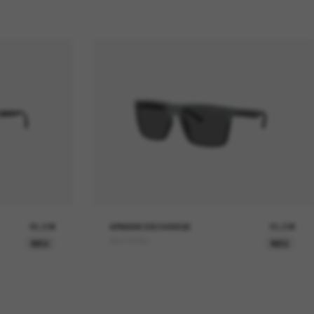
85,00€
ARMANI EXCHANGE
95,00€
AX4162SU
NEU
NEU