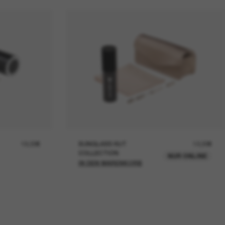
19,00€
SUNGLASS HUT
12,00€
COLLECTION
NUR ONLINE
IN DEN WARENKORB