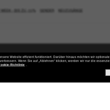
 WEEK - BIS ZU -50%
GENDER
NEUZUGÄNGE
sere Website effizient funktioniert.
Darüber hinaus möchten wir optionale
ritt der Sunglass Hut-Community be
 verbessern.
Wenn Sie auf „Ablehnen“ klicken, werden wir nur die essenzie
ookie-Richtlinie
.
ungen und Angeboten wie € 10 Rabatt* auf deinen nächsten Einkau
Subscribe!