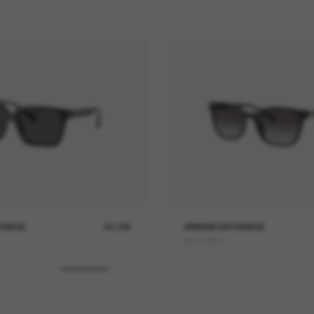
HANGE
84,00€
ARMANI EXCHANGE
AX4168SU