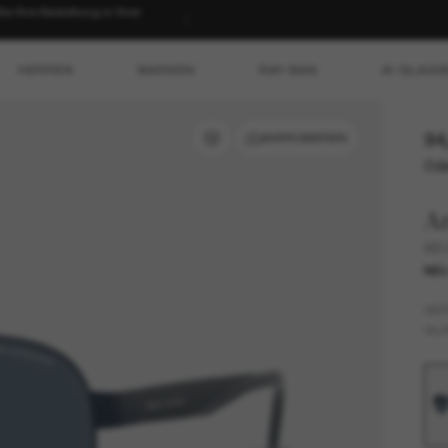
 Ihre Bestellung in Ihrer
HERREN
MARKEN
RAY-BAN
AI GLASS
94
ANPROBIEREN
Ode
A
AX
NE
GES
GLÄ