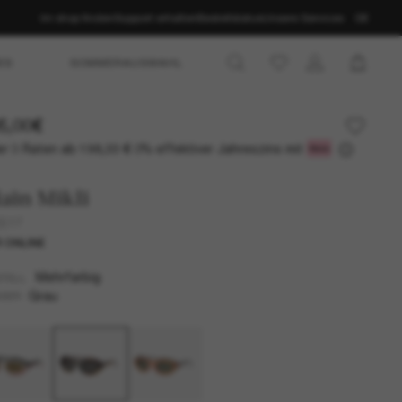
Im shop finden
Support erhalten
Bestellstatus
Unsere Services
DE
ES
SOMMERAUSWAHL
5,00€
r 3 Raten ab
0% effektiver Jahreszins mit
198,33 €
ain Mikli
5517
 ONLINE
Mehrfarbig
TELL
Grau
SER