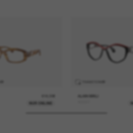
S
®
TRANSITIONS
®
616,00€
ALAIN MIKLI
A05501
NUR ONLINE
N