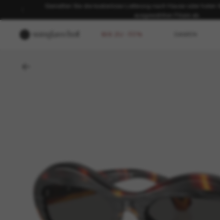
Genießen Sie die kostenlose Lieferung nach Hause oder holen Sie
ausgewählten Filiale ab.
BIS ZU -50%
DAMEN