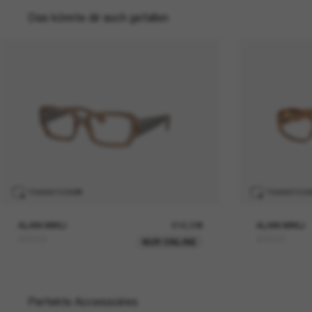
Das könnte dir auch gefallen
TRANSITIONS
®
TRANSITION
ALAIN MIKLI
616,00€
ALAIN MIKLI
A05504
A05502
NUR ONLINE
Perfekte Accessoires