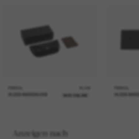
PERSOL
26,00€
PERSOL
IN DEN WARENKORB
IN DEN WAR
NUR ONLINE
Anzeigen nach