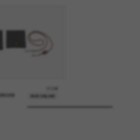
37,00€
ENKORB
NUR ONLINE