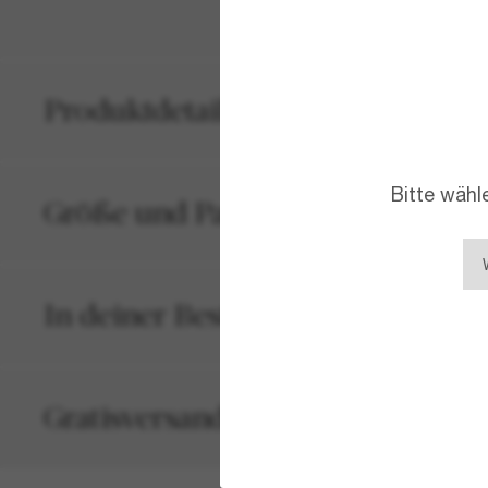
Produktdetails
Bitte wähl
Größe und Passform
In deiner Bestellung inbegriffen
Gratisversand und -Retouren