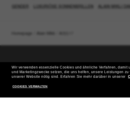
GENDER
LUXURIÖSE SONNENBRILLEN
ALAIN MIKLI 
Homepage
/
Alain Mikli
/
A05517
T
Wir verwenden essenzielle Cookies und ähnliche Verfahren, damit un
und Marketingzwecke setzen, die uns helfen, unsere Leistungen zu
Möchtest du Zugang zu VIP-Events, exklusiven Empfehl
unserer Website nötig sind.
Erfahren Sie mehr darüber in unserer
C
COOKIES VERWALTEN