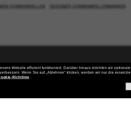
DAMEN SONNENBRILLEN
DESIGNER-SONNENBRILLENMARKEN
ritt der Sunglass Hut-Community be
sere Website effizient funktioniert.
Darüber hinaus möchten wir optionale
 verbessern.
Wenn Sie auf „Ablehnen“ klicken, werden wir nur die essenzie
ungen und Angeboten wie € 10 Rabatt* auf deinen nächsten Einkau
ookie-Richtlinie
.
Subscribe!