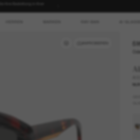
 Ihre Bestellung in Ihrer
HERREN
MARKEN
RAY-BAN
AI GLASS
59
ANPROBIEREN
Ode
Al
A0
NUR
GES
GLÄ