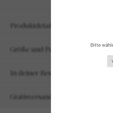
Produktdetails
Bitte wähl
Größe und Passform
In deiner Bestellung inbegriffen
Gratisversand und -Retouren