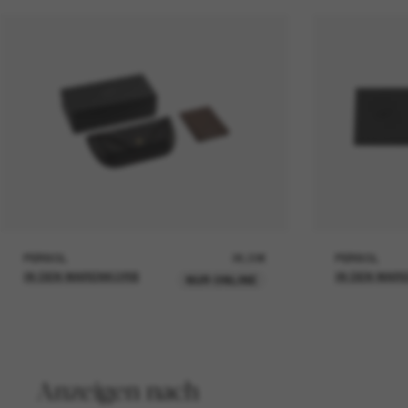
PERSOL
26,00€
PERSOL
IN DEN WARENKORB
IN DEN WAR
NUR ONLINE
Anzeigen nach