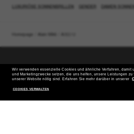
LUXURIÖSE SONNENBRILLEN
GENDER
DAMEN SONNE
Homepage
/
Alain Mikli
/
A05512
T
Wir verwenden essenzielle Cookies und ähnliche Verfahren, damit un
und Marketingzwecke setzen, die uns helfen, unsere Leistungen zu
Möchtest du Zugang zu VIP-Events, exklusiven Empfehl
unserer Website nötig sind.
Erfahren Sie mehr darüber in unserer
C
COOKIES VERWALTEN