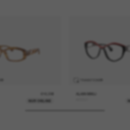
S
®
TRANSITIONS
®
616,00€
ALAIN MIKLI
A05501
NUR ONLINE
N