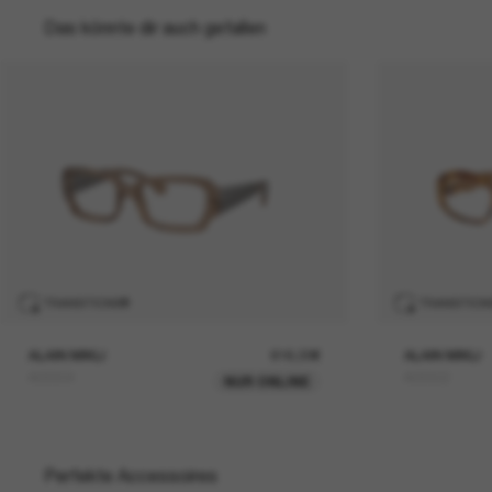
Das könnte dir auch gefallen
TRANSITIONS
®
TRANSITION
ALAIN MIKLI
616,00€
ALAIN MIKLI
A05504
A05502
NUR ONLINE
Perfekte Accessoires