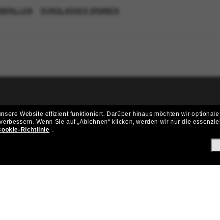
NBRILLEN
SUNGLASSES BRANDS
ritt der Sunglass Hut-Community be
sere Website effizient funktioniert.
Darüber hinaus möchten wir optionale
 verbessern.
Wenn Sie auf „Ablehnen“ klicken, werden wir nur die essenzie
ungen und Angeboten wie € 10 Rabatt* auf deinen nächsten Einkau
ookie-Richtlinie
.
Subscribe!