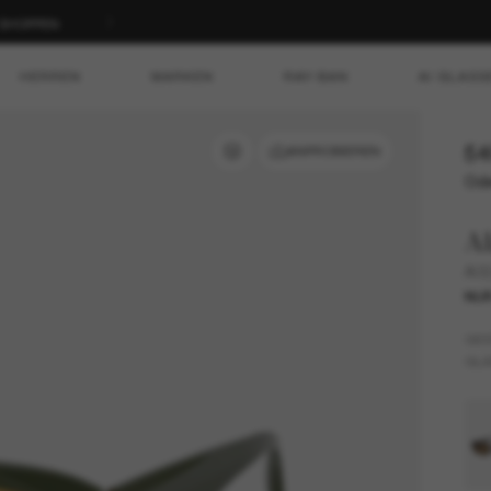
T SHOPPEN
HERREN
MARKEN
RAY-BAN
AI GLASS
54
ANPROBIEREN
Ode
Al
A0
NUR
GES
GLÄ