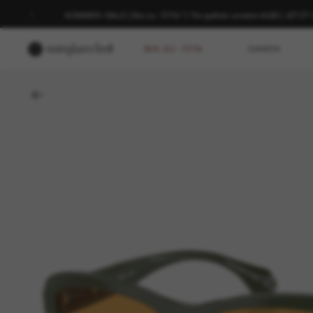
SOMMER-SALE | Bis zu -50%* | *Es gelten unsere AGB | JETZ
BIS ZU -50%
DAMEN