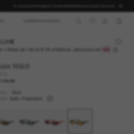
Im shop finden
Support erhalten
Bestellstatus
Unsere Services
DE
ES
SOMMERAUSWAHL
0,00€
r 3 Raten ab
0% effektiver Jahreszins mit
180,00 €
ain Mikli
5512
 ONLINE
Grün
TELL
Gelb
Polarisiert
SER