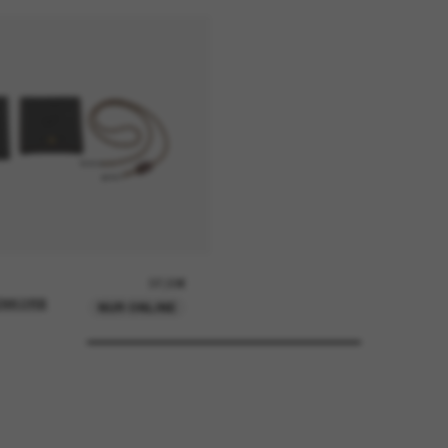
37,00€
ENKORB
NUR ONLINE