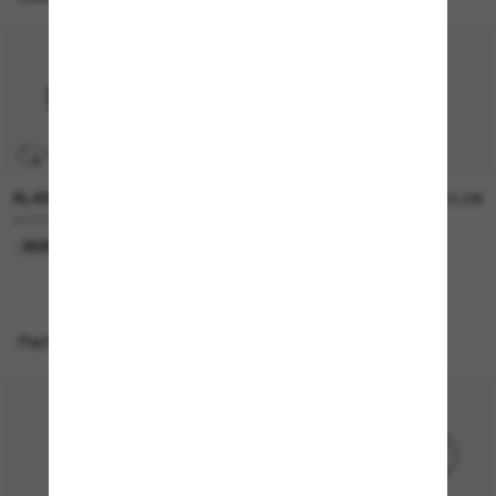
TRANSITIONS
®
TRANSITIONS
®
ALAIN MIKLI
ALAIN MIKLI
616,00€
616,00€
A05504
A05502
NUR ONLINE
NUR ONLINE
Perfekte Accessoires