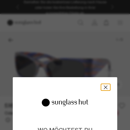
Genießen Sie die kostenlose Lieferung nach Hause
oder holen Sie Ihre Bestellung in Ihrer
ausgewählten Filiale ab.
1
/
5
ANPROBIEREN
595,00€
Oder 3 Raten ab
0% effektiver Jahreszins mit
198,33 €