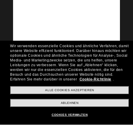
Tritt der Sunglass Hut-
Community bei!
Möchtest du Zugang zu VIP-Events, exklusiven
Empfehlungen und Angeboten wie € 10 Rabatt*
auf deinen nächsten Einkauf? Abonniere unseren
Newsletter *Es gelten unsere AGB
Wir verwenden essenzielle Cookies und ähnliche Verfahren, damit
Subscribe!
unsere Website effizient funktioniert.
Darüber hinaus möchten wir
optionale Cookies und ähnliche Technologien für Analyse-, Social
Media- und Marketingzwecke setzen, die uns helfen, unsere
Leistungen zu verbessern.
Wenn Sie auf „Ablehnen“ klicken,
werden wir nur die essenziellen Cookies aktivieren, die für den
Besuch und das Durchsuchen unserer Website nötig sind.
Shopping online
Erfahren Sie mehr darüber in unserer
Cookie-Richtlinie
.
ALLE COOKIES AKZEPTIEREN
Brands
ABLEHNEN
COOKIES VERWALTEN
Unternehmen