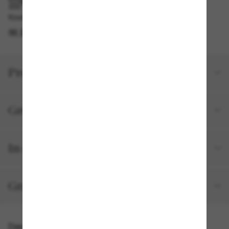
IM GESCHÄFT ABHOLEN
Kostenlose Abholung am selben Tag verfügbar
IM STORE FINDEN
Produktdetails
Größe und Passform
In deiner Bestellung inbegriffen
Gratisversand und -Retouren
Das könnte dir auch gefallen