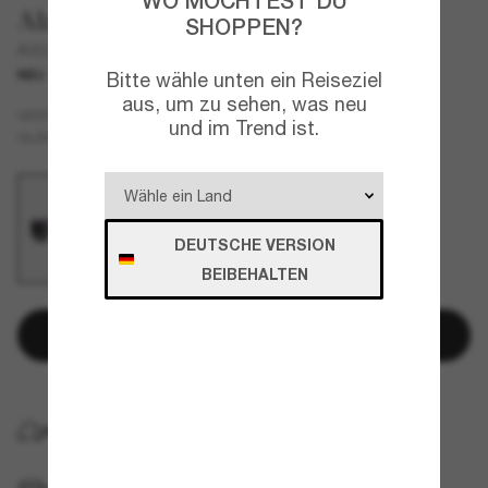
WO MÖCHTEST DU
Alain Mikli
SHOPPEN?
A05509
NEU
Bitte wähle unten ein Reiseziel
aus, um zu sehen, was neu
Mehrfarbig
GESTELL
und im Trend ist.
Schwarz
Polarisiert
GLÄSER
DEUTSCHE VERSION
BEIBEHALTEN
In den Warenkorb
KOSTENLOSE LIEFERUNG NACH HAUSE