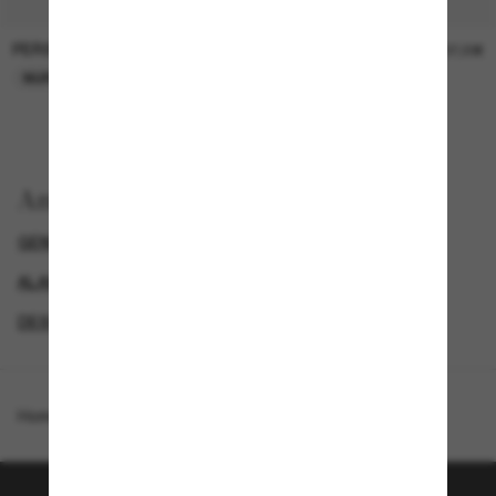
PERSOL
PERSOL
26,00€
37,00€
NUR ONLINE
NUR ONLINE
Anzeigen nach
GENDER
LUXURIÖSE SONNENBRILLEN
ALAIN MIKLI DAMEN SONNENBRILLEN
DESIGNER-SONNENBRILLENMARKEN
Homepage
/
Alain Mikli
/
A05509