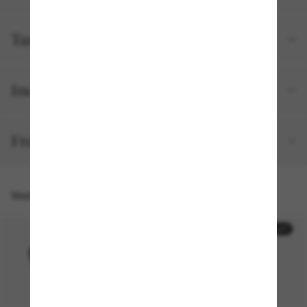
Tamanho e ajuste
Incluído no seu pedido
Frete e devolução grátis
Você também pode gostar de
50% off
50% off