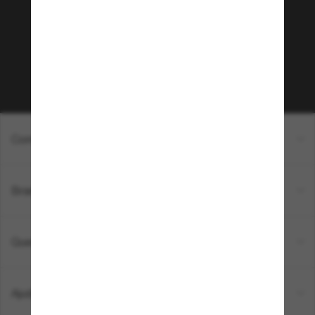
Que tal ter acesso a eventos VIP, dicas
exclusivas e R$50 de desconto* na sua próxima
compra acima de R$600? Inscreva-se na nossa
newsletter. *T&C aplicados.
Inscreva-se!
Compras on-line
Brands
Quem somos
Ajuda e informações