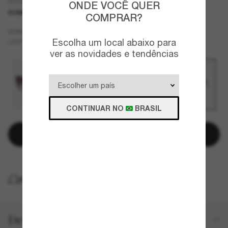
VO5579SL
ONDE VOCÊ QUER
SOMENTE ON-LINE
COMPRAR?
Rosa
ARMAZÇÃO
Escolha um local abaixo para
Violeta
LENTES
ver as novidades e tendências
CONTINUAR NO
BRASIL
Adicionar à sacola
ENTREGA
Detalhes do produto