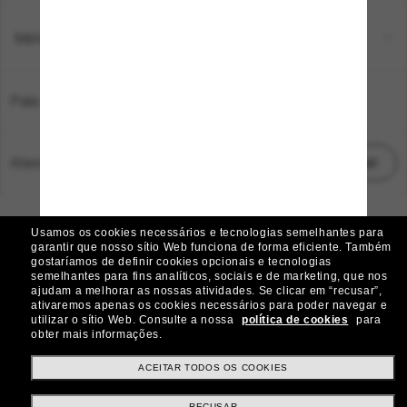
Métodos de pagamento
País:
Brasil
Atendimento ao cliente:
Iniciar chat
© 2026 Sunglass Hut Todos os direitos reservados.
Usamos os cookies necessários e tecnologias semelhantes para
As fotos e imagens do site são meramente ilustrativas
garantir que nosso sítio Web funciona de forma eficiente.
Também
gostaríamos de definir cookies opcionais e tecnologias
|
|
Aviso de Cookies
Política de Privacidade
semelhantes para fins analíticos, sociais e de marketing, que nos
ajudam a melhorar as nossas atividades.
Se clicar em “recusar”,
ativaremos apenas os cookies necessários para poder navegar e
|
|
utilizar o sítio Web.
Consulte a nossa
política de cookies
para
Termos e condições
AdChoices
obter mais informações.
Preferências de privacidade
ACEITAR TODOS OS COOKIES
RECUSAR