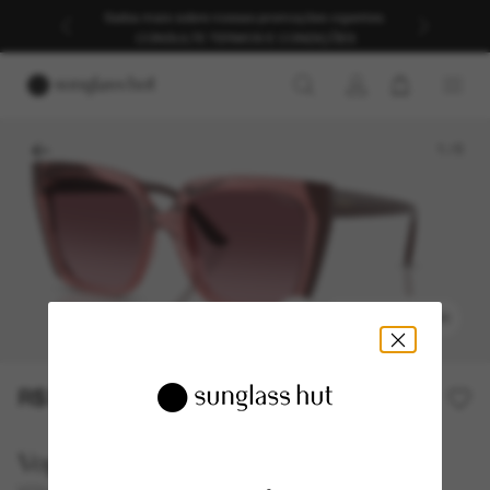
Saiba mais sobre nossas promoções vigentes.
CONSULTE TERMOS E CONDIÇÕES
1
/
5
EXPERIMENTAR
R$330,00
R$660,00
50% off
Vogue Eyewear