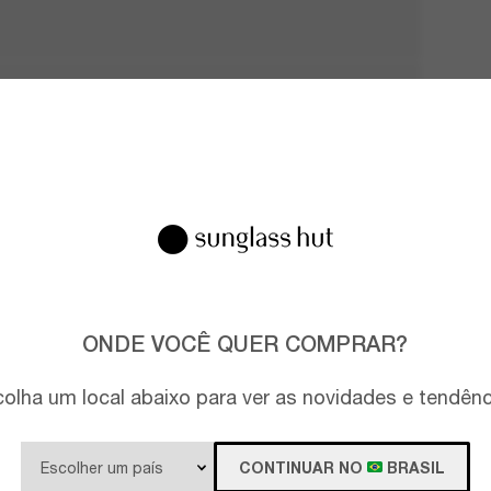
ONDE VOCÊ QUER COMPRAR?
olha um local abaixo para ver as novidades e tendên
CONTINUAR NO
BRASIL