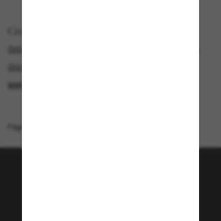
Comprar por
ÓCULOS DE SOL VERSACE
ÓCULOS DE SOL DE LUXO
ÓCULOS DE SOL FEMININOS
MARCAS ÓCULOS DE SOL DE DESIGN
Página inicial
/
Versace
/
VE4368
Junte-se a comunidade
Sunglass Hut!
Que tal ter acesso a eventos VIP, dicas
exclusivas e R$50 de desconto* na sua próxima
compra acima de R$600? Inscreva-se na nossa