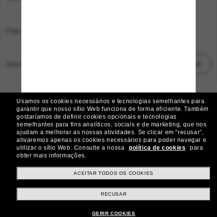
País:
Brasil
Atendimento ao cliente:
Iniciar chat
© 2026 Sunglass Hut Todos os direitos reservados.
Usamos os cookies necessários e tecnologias semelhantes para
As fotos e imagens do site são meramente ilustrativas
garantir que nosso sítio Web funciona de forma eficiente.
Também
gostaríamos de definir cookies opcionais e tecnologias
|
|
Aviso de Cookies
Política de Privacidade
semelhantes para fins analíticos, sociais e de marketing, que nos
ajudam a melhorar as nossas atividades.
Se clicar em “recusar”,
ativaremos apenas os cookies necessários para poder navegar e
|
|
utilizar o sítio Web.
Consulte a nossa
política de cookies
para
Termos e condições
AdChoices
obter mais informações.
Preferências de privacidade
ACEITAR TODOS OS COOKIES
RECUSAR
Outros sites do grupo
GERIR COOKIES