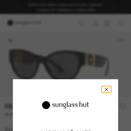
Saiba mais sobre nossas promoções vigentes.
CONSULTE TERMOS E CONDIÇÕES
1
/
3
R$1.720,00
ou até 10x de R$ 172,00
Versace