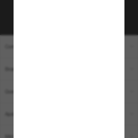
newsletter. *T&C aplicados.
Inscreva-se!
Compras on-line
Brands
Quem somos
Ajuda e informações
Métodos de pagamento