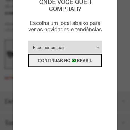
ONDE VOCÊ QUER
VE4368
COMPRAR?
SOMENTE ON-LINE
Escolha um local abaixo para
Preto
ARMAZÇÃO
ver as novidades e tendências
Cinza
LENTES
CONTINUAR NO
BRASIL
ESTE PRODUTO ESTÁ ESGOTADO.
Detalhes do produto
Tamanho e ajuste