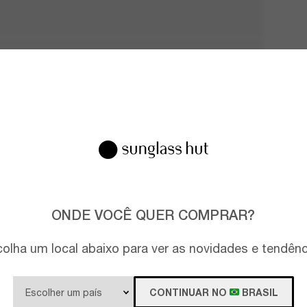
ONDE VOCÊ QUER COMPRAR?
olha um local abaixo para ver as novidades e tendên
CONTINUAR NO
BRASIL