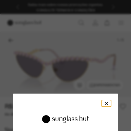
Saiba mais sobre nossas promoções vigentes.
CONSULTE TERMOS E CONDIÇÕES
1
/
5
EXPERIMENTAR
R$3.580,00
ou até 10x de R$ 358,00
Swarovski