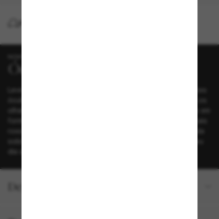
ENTREGA
NOVO
Leve seu estilo a um novo patamar com estes deslumbrantes
óculos de sol Swarovski, que certamente vão atrair todos os
olhares. Inspiradas na família de joias Millenia, as armações em
formato gatinha são enriquecidas com lentes roxas e cristais
roxos com lapidação octogonal fixados ao longo da linha da
sobrancelha e das hastes. Adicione um toque de cor ao seu
dia a dia com esta escolha que celebra a alegria.
Detalhes do produto