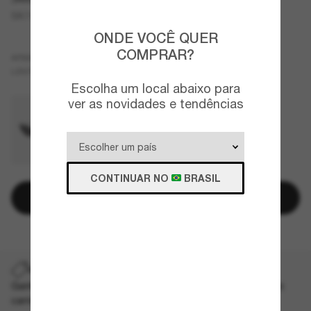
SK7030
ONDE VOCÊ QUER
COMPRAR?
Ouro
ARMAZÇÃO
Violeta
LENTES
Escolha um local abaixo para
ver as novidades e tendências
CONTINUAR NO
BRASIL
Adicionar à sacola
ADICIONE UM PAR E ECONOMIZE NO DIA DOS PAIS
Ganhe 40% de desconto* no seu segundo par. Aplicado no
carrinho. *T&C aplicados.