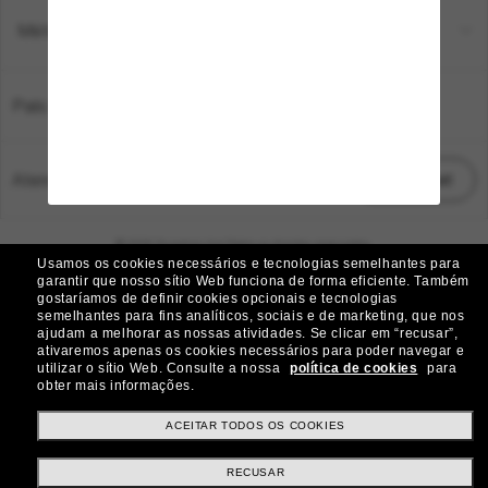
Métodos de pagamento
País:
Brasil
Atendimento ao cliente:
Iniciar chat
© 2026 Sunglass Hut Todos os direitos reservados.
Usamos os cookies necessários e tecnologias semelhantes para
As fotos e imagens do site são meramente ilustrativas
garantir que nosso sítio Web funciona de forma eficiente.
Também
gostaríamos de definir cookies opcionais e tecnologias
|
|
Aviso de Cookies
Política de Privacidade
semelhantes para fins analíticos, sociais e de marketing, que nos
ajudam a melhorar as nossas atividades.
Se clicar em “recusar”,
ativaremos apenas os cookies necessários para poder navegar e
|
|
utilizar o sítio Web.
Consulte a nossa
política de cookies
para
Termos e condições
AdChoices
obter mais informações.
Preferências de privacidade
ACEITAR TODOS OS COOKIES
RECUSAR