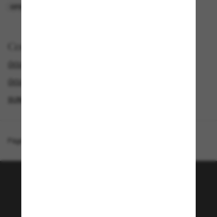
OFERTAS
SOMENTE ONLINE
Comprar por
ÓCULOS DE SOL SWAROVSKI
ÓCULOS DE SOL DE LUXO
ATÉ 50% OFF!
SUNGLASSES BRANDS
Página inicial
/
Swarovski
/
SK7030
Junte-se a comunidade
Sunglass Hut!
Que tal ter acesso a eventos VIP, dicas