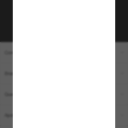
exclusivas e R$50 de desconto* na sua próxima
compra acima de R$600? Inscreva-se na nossa
newsletter. *T&C aplicados.
Inscreva-se!
Compras on-line
Brands
Quem somos
Ajuda e informações