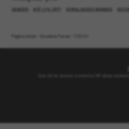
GENDER
ATÉ 50% OFF!
SUNGLASSES BRANDS
SECO
Página inicial
/
Scuderia Ferrari
/
FZ5001
Que tal ter acesso a eventos VIP, dicas exclu