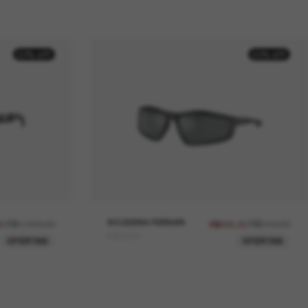
50% off
50% off
R$1.130,00
SCUDERIA FERRARI
R$910,00
00
R$455,00
FZ6007U
OFERTAS
OFERTAS