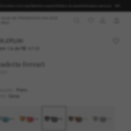
Encontre uma loja
Obtenha suporte
Status do pedido
Nossos serviços
BR
GUIA DE PRESENTES DIA DOS
PAIS
1.270,00
até 10x de R$ 127,00
uderia Ferrari
5001
Preto
MAZÇÃO
Cinza
TES