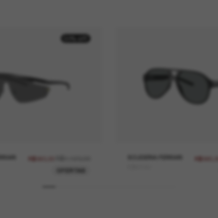
50% off
RRARI
R$1.120,00
SCUDERIA FERRARI
R$560,00
R$565,
FZ6014U
OFERTAS