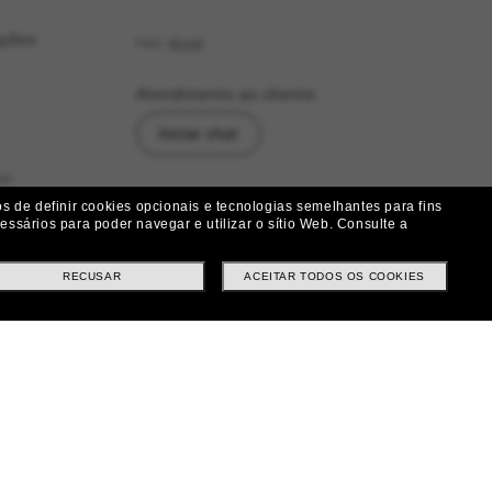
ações
País:
Brasil
Atendimento ao cliente:
Iniciar chat
as
Siga-nos
 de definir cookies opcionais e tecnologias semelhantes para fins
ssários para poder navegar e utilizar o sítio Web.
Consulte a
|
|
|
Facebook
Instagram
Twitter
ução
RECUSAR
ACEITAR TODOS OS COOKIES
Métodos de pagamento
ituições e Trocas
tes