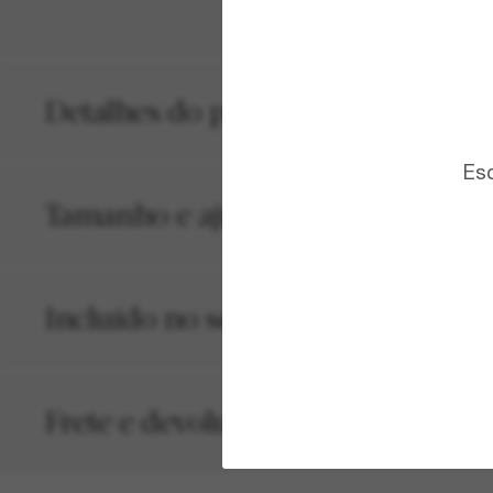
Detalhes do produto
Esc
Tamanho e ajuste
Incluído no seu pedido
Frete e devolução grátis