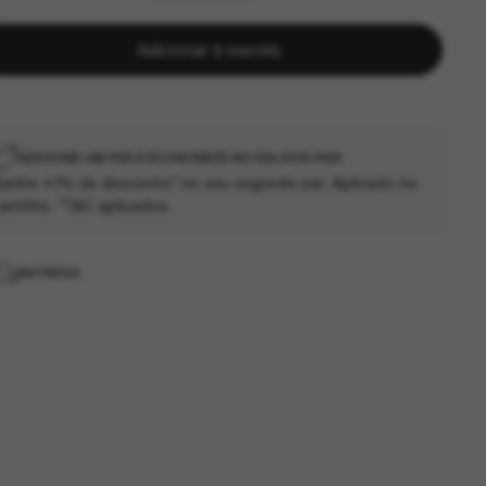
Adicionar à sacola
ADICIONE UM PAR E ECONOMIZE NO DIA DOS PAIS
anhe 40% de desconto* no seu segundo par. Aplicado no
arrinho. *T&C aplicados.
ENTREGA