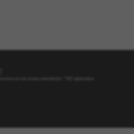
!
screva-se na nossa newsletter. *T&C aplicados.