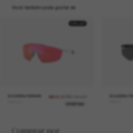
Você também pode gostar de
50% off
SCUDERIA FERRARI
R$1.050,00
SCUDERIA FE
R$525,00
FZ6005U
FZ6001
OFERTAS
Comprar por