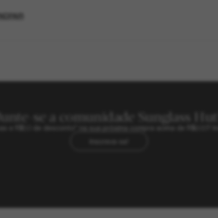
NDPAIR
Junte-se a comunidade Sunglass Hut
sivas e R$50 de desconto* na sua próxima compra acima de R$600? In
Inscreva-se!