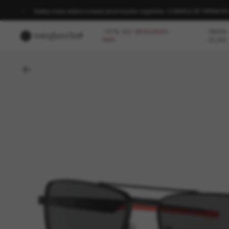
Saiba mais sobre nossas promoções vigentes. CONSULTE TERMO
-40% NO SEGUNDO
PARA
PAR
ELAS