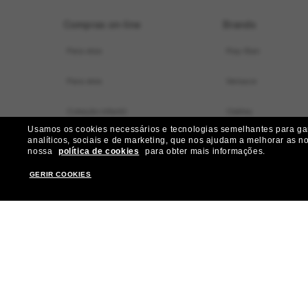
Compras on-line
Brands
Para elas
Ray-Ban
Para eles
Versace
Coleção infantil
Oakley
Usamos os cookies necessários e tecnologias semelhantes para gara
analíticos, sociais e de marketing, que nos ajudam a melhorar as n
Localizador de armações virtual
Dolce&Gabbana
nossa
política de cookies
para obter mais informações.
Ofertas especiais
Gucci
GERIR COOKIES
Nossos serviços
Burberry
Ganhe mais R$ 50 de desconto:
Michael Kors
indique amigos
Prada
Miu Miu