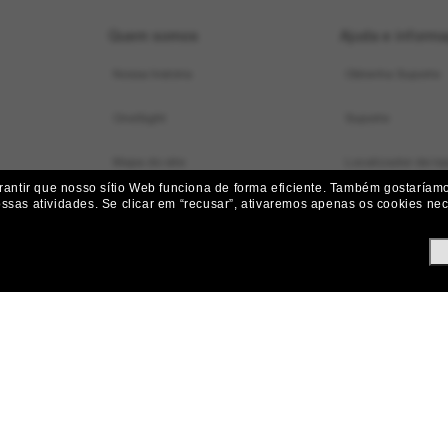
Quem somos
Ajuda e inform
Nossa história
Obtenha Suporte
OneSight
Suporte
Mapa do site
Localizador de loj
ntir que nosso sítio Web funciona de forma eficiente.
Também gostaríamos
ossas atividades.
Se clicar em “recusar”, ativaremos apenas os cookies nece
Status do pedido
Iniciar uma Devol
Envio e Entrega
Devoluções, Subst
Perguntas frequen