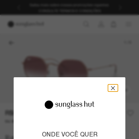
Saiba mais sobre nossas promoções vigentes.
CONSULTE TERMOS E CONDIÇÕES
1
/
5
EXPERIMENTAR
R$520,00
ou até 10x de R$ 52,00
ONDE VOCÊ QUER
Ray-Ban