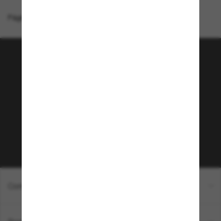
Página inicial
/
Ray-Ban
/
Jack Kids
Junte-se a comunidade
Sunglass Hut!
Que tal ter acesso a eventos VIP, dicas
exclusivas e R$50 de desconto* na sua próxima
compra acima de R$600? Inscreva-se na nossa
newsletter. *T&C aplicados.
Inscreva-se!
Compras on-line