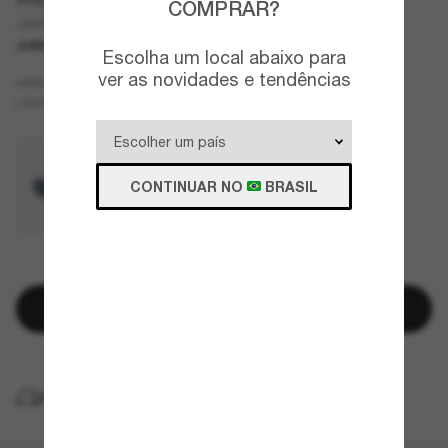
COMPRAR?
Jack Kids
JUNIOR
Escolha um local abaixo para
ver as novidades e tendências
Rosa
ARMAZÇÃO
Violeta
LENTES
CONTINUAR NO
BRASIL
RESTAM POUCAS UNIDADES
Adicionar à sacola
ENTREGA