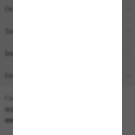
Detalhes do produto
Tamanho e ajuste
Incluído no seu pedido
Frete e devolução grátis
Comprar por
ÓCULOS DE SOL JUNIOR
ÓCULOS DE SOL RAY-BAN
MARCAS ÓCULOS DE SOL DE DESIGN
GENDER