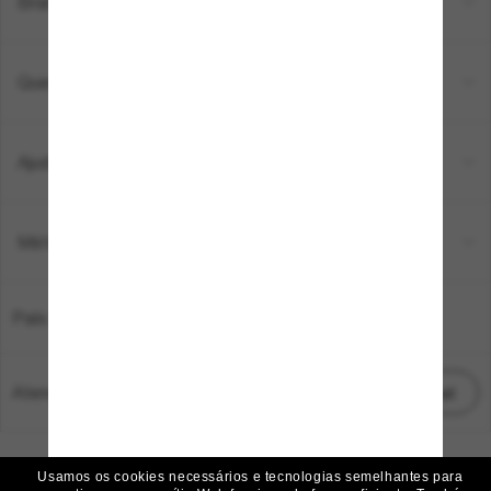
Brands
Quem somos
Ajuda e informações
Métodos de pagamento
País:
Brasil
Atendimento ao cliente:
Iniciar chat
© 2026 Sunglass Hut Todos os direitos reservados.
Usamos os cookies necessários e tecnologias semelhantes para
As fotos e imagens do site são meramente ilustrativas