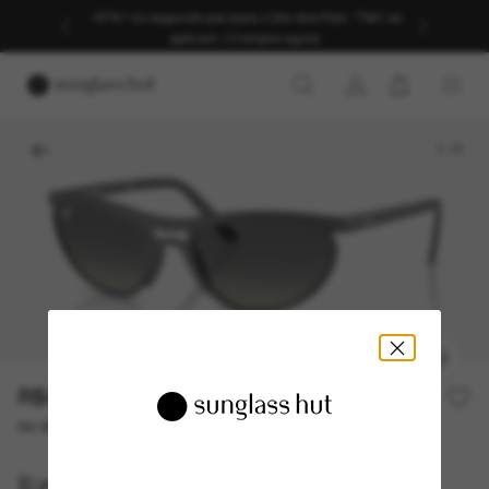
-40%* no segundo par para o Dia dos Pais. *T&C se
aplicam. | Compre agora
1
/
5
R$868,00
R$1.240,00
30% off
ou até 10x de R$ 86,80
Ray-Ban