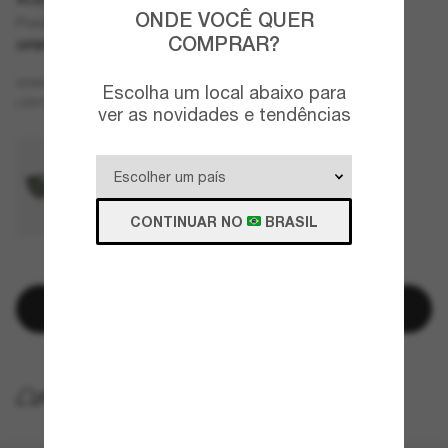
ONDE VOCÊ QUER
Predator Liteforce
COMPRAR?
OFERTAS
SOMENTE ON-LINE
Cinza
ARMAZÇÃO
Escolha um local abaixo para
Cinza
LENTES
ver as novidades e tendências
CONTINUAR NO
BRASIL
RESTAM POUCAS UNIDADES
Adicionar à sacola
ENTREGA