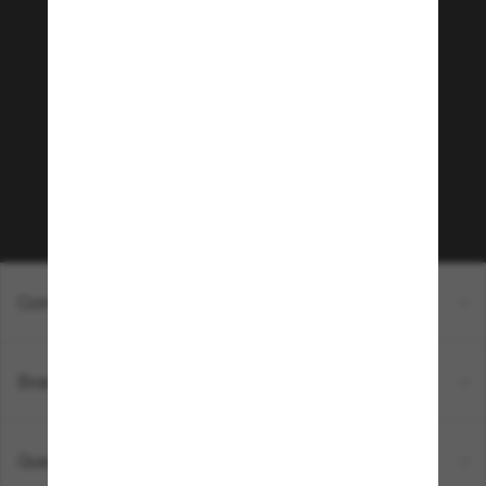
Junte-se a comunidade
Sunglass Hut!
Que tal ter acesso a eventos VIP, dicas
exclusivas e R$50 de desconto* na sua próxima
compra acima de R$600? Inscreva-se na nossa
newsletter. *T&C aplicados.
Inscreva-se!
Compras on-line
Brands
Quem somos