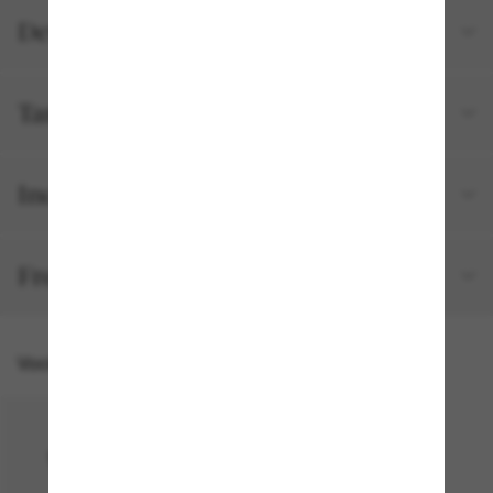
Detalhes do produto
Tamanho e ajuste
Incluído no seu pedido
Frete e devolução grátis
Você também pode gostar de
50% off