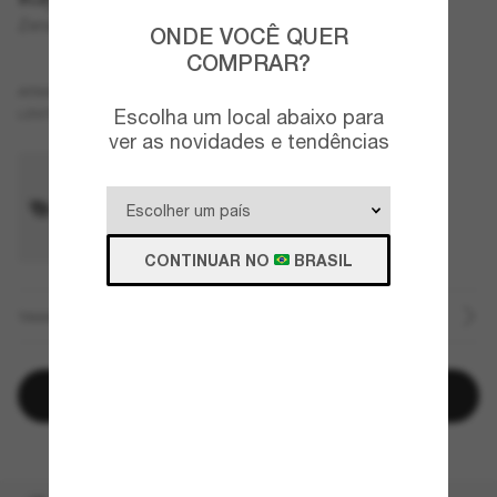
Zena Bio-Based
ONDE VOCÊ QUER
COMPRAR?
Tartaruga
ARMAZÇÃO
Escolha um local abaixo para
Marrom
LENTES
ver as novidades e tendências
CONTINUAR NO
BRASIL
TAMANHO
Adicionar à sacola