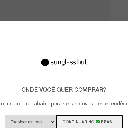
ONDE VOCÊ QUER COMPRAR?
olha um local abaixo para ver as novidades e tendên
CONTINUAR NO
BRASIL