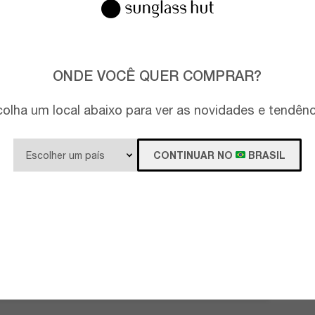
ONDE VOCÊ QUER COMPRAR?
olha um local abaixo para ver as novidades e tendên
CONTINUAR NO
BRASIL