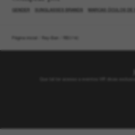
GENDER
SUNGLASSES BRANDS
MARCAS ÓCULOS DE 
Página inicial
/
Ray-Ban
/
RB3746
Que tal ter acesso a eventos VIP, dicas exclu