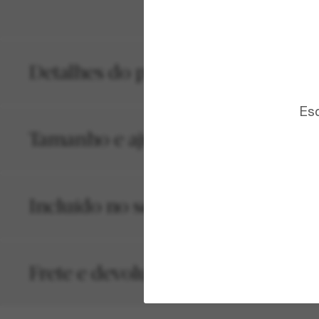
Detalhes do produto
Esc
Tamanho e ajuste
Incluído no seu pedido
Frete e devolução grátis