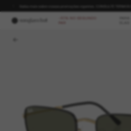
Saiba mais sobre nossas promoções vigentes. CONSULTE TERMO
-40% NO SEGUNDO
PARA
PAR
ELAS