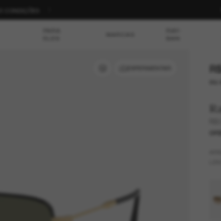
S E CONDIÇÕES
PARA
RAY-
MARCAS
ELES
BAN
R$
EXPERIMENTAR
ou 
R
RB
OFE
AR
LEN