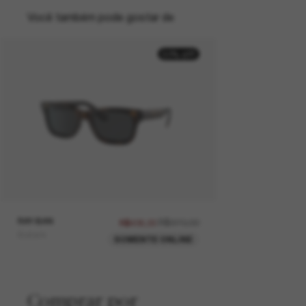
Você também pode gostar de
50% off
RAY-BAN
R$870,00
R$435,00
Burbank
SOMENTE ONLINE
Comprar por