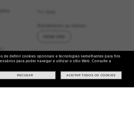
ações
País:
Brasil
Atendimento ao cliente:
Iniciar chat
as
Siga-nos
 de definir cookies opcionais e tecnologias semelhantes para fins
ssários para poder navegar e utilizar o sítio Web.
Consulte a
|
|
|
Facebook
Instagram
Twitter
ução
RECUSAR
ACEITAR TODOS OS COOKIES
Métodos de pagamento
ituições e Trocas
tes