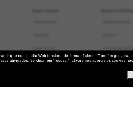
Quem somos
Ajuda e inform
Nossa história
Obtenha Suporte
OneSight
Suporte
Mapa do site
Localizador de loj
ntir que nosso sítio Web funciona de forma eficiente.
Também gostaríamos
ossas atividades.
Se clicar em “recusar”, ativaremos apenas os cookies nece
Status do pedido
Iniciar uma Devol
Envio e Entrega
Devoluções, Subst
Perguntas frequen