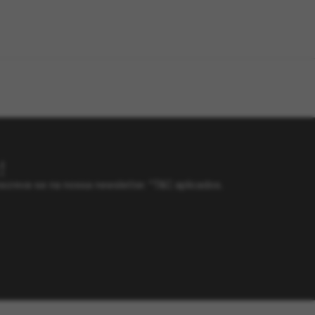
!
screva-se na nossa newsletter. *T&C aplicados.