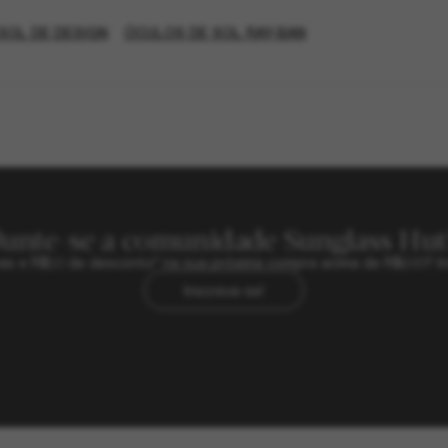
SOL DE DESIGN
ÓCULOS DE SOL RAY-BAN
Junte-se a comunidade Sunglass Hut
sivas e R$50 de desconto* na sua próxima compra acima de R$600? In
Inscreva-se!