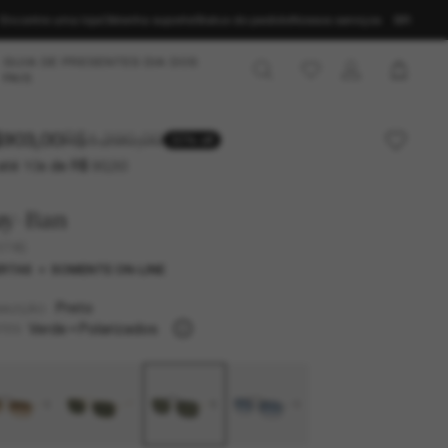
Encontre uma loja
Obtenha suporte
Status do pedido
Nossos serviços
BR
GUIA DE PRESENTES DIA DOS
PAIS
903,00
R$1.290,00
30% off
até 10x de R$ 90,30
ay-Ban
3746
RTAS
SOMENTE ON-LINE
Preto
MAZÇÃO
Verde
Polarizados
TES