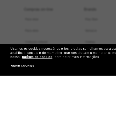
Compras on-line
Brands
Para elas
Ray-Ban
Para eles
Versace
Coleção infantil
Oakley
Usamos os cookies necessários e tecnologias semelhantes para gara
analíticos, sociais e de marketing, que nos ajudam a melhorar as n
Localizador de armações virtual
Dolce&Gabbana
nossa
política de cookies
para obter mais informações.
Ofertas especiais
Gucci
GERIR COOKIES
Nossos serviços
Burberry
Ganhe mais R$ 50 de desconto:
Michael Kors
indique amigos
Prada
Miu Miu