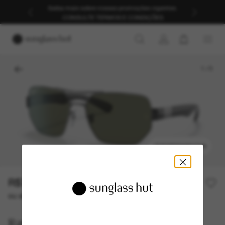
Saiba mais sobre nossas promoções vigentes.
CONSULTE TERMOS E CONDIÇÕES
1
/
5
EXPERIMENTAR
R$770,00
R$1.100,00
30% off
ou até 10x de R$ 77,00
Ray-Ban