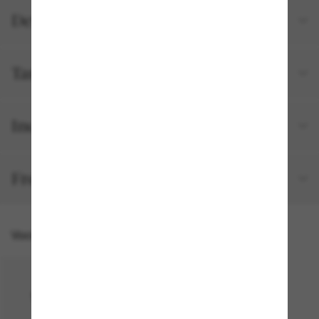
Detalhes do produto
Tamanho e ajuste
Incluído no seu pedido
Frete e devolução grátis
Você também pode gostar de
50% off