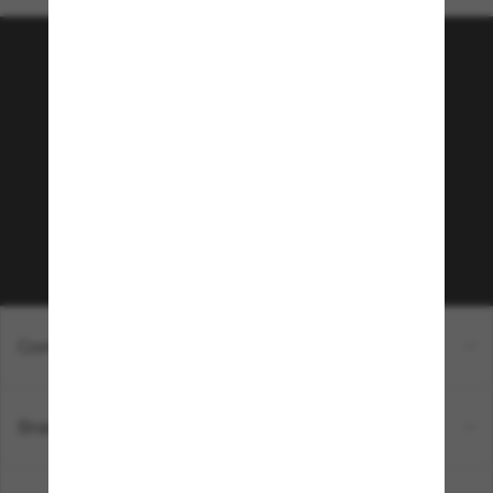
Junte-se a comunidade
Sunglass Hut!
Que tal ter acesso a eventos VIP, dicas
exclusivas e R$50 de desconto* na sua próxima
compra acima de R$600? Inscreva-se na nossa
newsletter. *T&C aplicados.
Inscreva-se!
Compras on-line
Brands