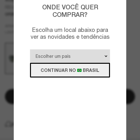
ONDE VOCÊ QUER
RB3672
COMPRAR?
OFERTAS
SOMENTE ON-LINE
Cinza
ARMAZÇÃO
Escolha um local abaixo para
Verde
Polarizados
LENTES
ver as novidades e tendências
CONTINUAR NO
BRASIL
RESTAM POUCAS UNIDADES
Adicionar à sacola
ENTREGA