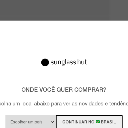
ONDE VOCÊ QUER COMPRAR?
olha um local abaixo para ver as novidades e tendên
CONTINUAR NO
BRASIL