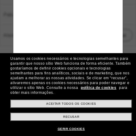
País:
Brasil
Atendimento ao cliente:
Iniciar chat
© 2026 Sunglass Hut Todos os direitos reservados.
Usamos os cookies necessários e tecnologias semelhantes para
As fotos e imagens do site são meramente ilustrativas
garantir que nosso sítio Web funciona de forma eficiente.
Também
gostaríamos de definir cookies opcionais e tecnologias
|
|
Aviso de Cookies
Política de Privacidade
semelhantes para fins analíticos, sociais e de marketing, que nos
ajudam a melhorar as nossas atividades.
Se clicar em “recusar”,
ativaremos apenas os cookies necessários para poder navegar e
|
|
utilizar o sítio Web.
Consulte a nossa
política de cookies
para
Termos e condições
AdChoices
obter mais informações.
Preferências de privacidade
ACEITAR TODOS OS COOKIES
RECUSAR
Outros sites do grupo
GERIR COOKIES