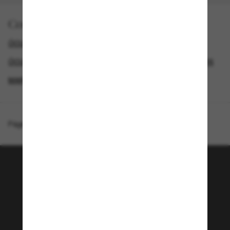
Comprar por
ÓCULOS DE SOL MASCULINOS
ÓCULOS DE SOL RAY-BAN
ÓCULOS DE SOL FEMININOS
MARCAS ÓCULOS DE SOL DE DESIGN
Página inicial
/
Ray-Ban
/
Cockpit
Junte-se a comunidade
Sunglass Hut!
Que tal ter acesso a eventos VIP, dicas
exclusivas e R$50 de desconto* na sua próxima
compra acima de R$600? Inscreva-se na nossa
newsletter. *T&C aplicados.