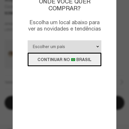
ONDE VOCÊ QUER
Cockpit
COMPRAR?
SOMENTE ON-LINE
Escolha um local abaixo para
Cinza
ARMAZÇÃO
ver as novidades e tendências
Verde
LENTES
CONTINUAR NO
BRASIL
TAMANHO
Adicionar à sacola