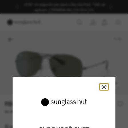
-40%* no segundo par para o Dia dos Pais. *T&C se
aplicam.
|
TERMINA EM:
23h 52m 37s
1
/
5
EXPERIMENTAR
R$990,00
ou até 10x de R$ 99,00
Ray-Ban