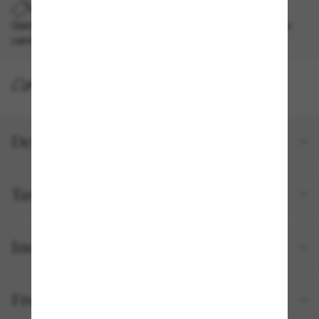
ADICIONE UM PAR E ECONOMIZE NO DIA DOS PAIS
Ganhe 40% de desconto* no seu segundo par. Aplicado no
carrinho. *T&C aplicados.
ENTREGA
Detalhes do produto
Tamanho e ajuste
Incluído no seu pedido
Frete e devolução grátis