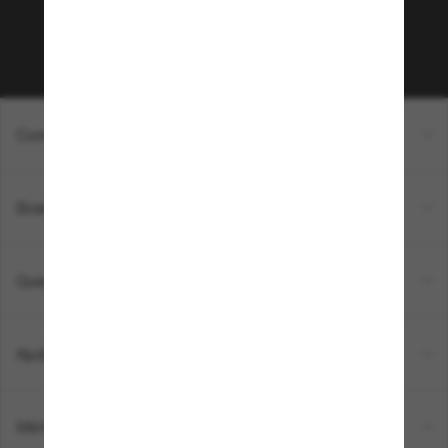
Inscreva-se!
Compras on-line
Brands
Quem somos
Ajuda e informações
Métodos de pagamento