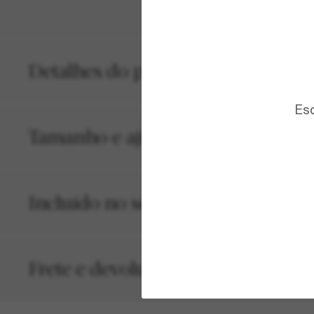
Detalhes do produto
Esc
Tamanho e ajuste
Incluído no seu pedido
Frete e devolução grátis