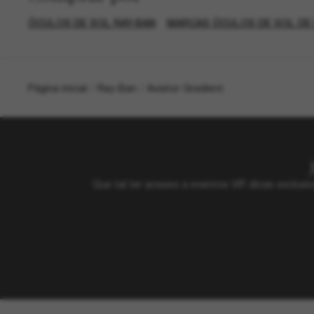
ÓCULOS DE SOL RAY-BAN
MARCAS ÓCULOS DE SOL DE
Página inicial
/
Ray-Ban
/
Aviator Gradient
Que tal ter acesso a eventos VIP, dicas exclu