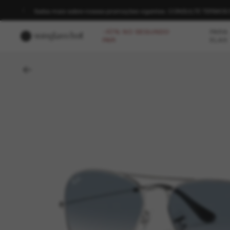
Saiba mais sobre nossas promoções vigentes. CONSULTE TERMO
-40% NO SEGUNDO
PARA
PAR
ELAS