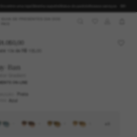
Encontre uma loja
Obtenha suporte
Status do pedido
Nossos serviços
BR
GUIA DE PRESENTES DIA DOS
PAIS
1.050,00
até 10x de R$ 105,00
ay-Ban
ator Gradient
ENTE ON-LINE
Prata
MAZÇÃO
Azul
TES
+8