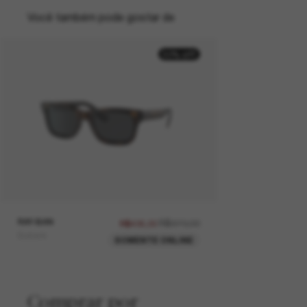
Você também pode gostar de
50% off
RAY-BAN
R$870,00
R$435,00
Burbank
SOMENTE ONLINE
Comprar por