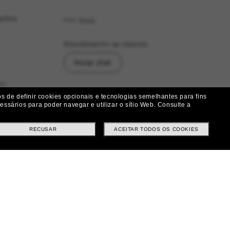
ações
País:
Brasil
Atendimento ao cliente:
Iniciar chat
as
Siga-nos
 de definir cookies opcionais e tecnologias semelhantes para fins
ssários para poder navegar e utilizar o sítio Web.
Consulte a
|
|
|
Facebook
Instagram
Twitter
ução
RECUSAR
ACEITAR TODOS OS COOKIES
Métodos de pagamento
ituições e Trocas
tes