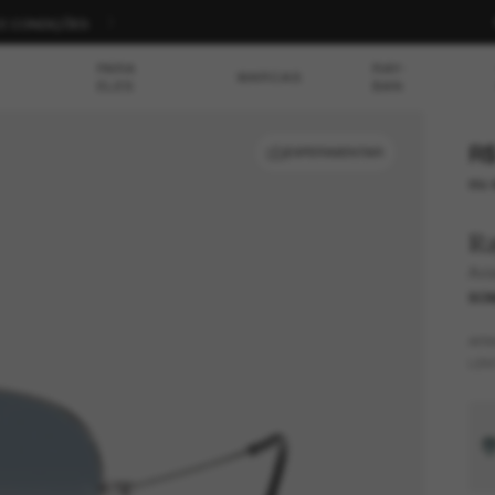
S E CONDIÇÕES
PARA
RAY-
MARCAS
ELES
BAN
R$
EXPERIMENTAR
ou 
R
Avi
SOM
AR
LEN