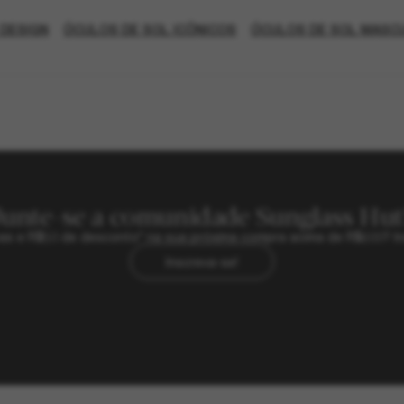
 DESIGN
ÓCULOS DE SOL ICÔNICOS
ÓCULOS DE SOL MASC
Junte-se a comunidade Sunglass Hut
sivas e R$50 de desconto* na sua próxima compra acima de R$600? In
Inscreva-se!