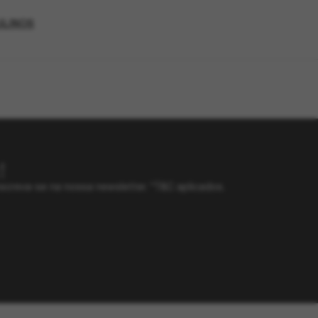
ULINOS
!
screva-se na nossa newsletter. *T&C aplicados.