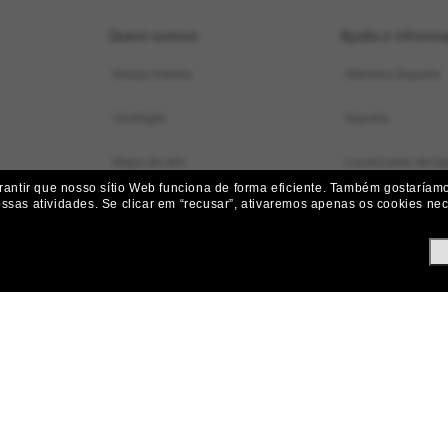
Quem somos
Ajuda e inform
Nossa história
Obtenha Suporte
OneSight
Suporte
Mapa do site
Localizador de loj
ntir que nosso sítio Web funciona de forma eficiente.
Também gostaríamos
ossas atividades.
Se clicar em “recusar”, ativaremos apenas os cookies nece
Status do pedido
Iniciar uma Devol
Envio e Entrega
Devoluções, Subst
Perguntas frequen