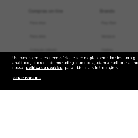
Compras on-line
Brands
Para elas
Ray-Ban
Para eles
Versace
Coleção infantil
Oakley
Usamos os cookies necessários e tecnologias semelhantes para gara
analíticos, sociais e de marketing, que nos ajudam a melhorar as n
Localizador de armações virtual
Dolce&Gabbana
nossa
política de cookies
para obter mais informações.
Ofertas especiais
Gucci
GERIR COOKIES
Nossos serviços
Burberry
Ganhe mais R$ 50 de desconto:
Michael Kors
indique amigos
Prada
Miu Miu