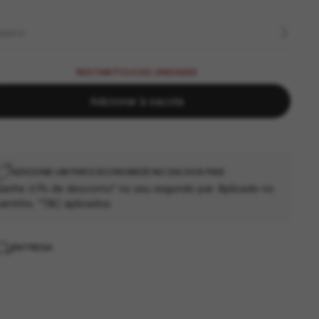
MANHO
RESTAM POUCAS UNIDADES
Adicionar à sacola
ADICIONE UM PAR E ECONOMIZE NO DIA DOS PAIS
anhe 40% de desconto* no seu segundo par. Aplicado no
arrinho. *T&C aplicados.
ENTREGA