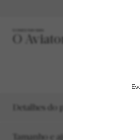
ÍCONES RAY-BAN.
Os 
desi
os p
um 
dour
for
— f
nas 
Esc
Detalhes do produto
Tamanho e ajuste