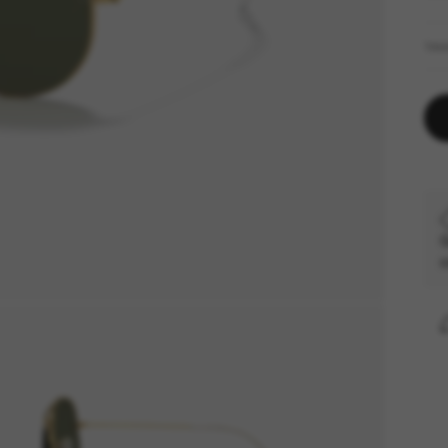
TA
G
c