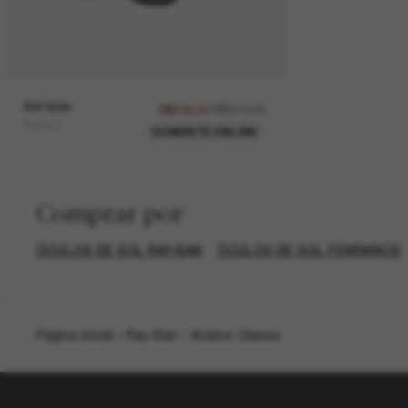
RAY-BAN
R$870,00
R$435,00
Burbank
SOMENTE ONLINE
Comprar por
ÓCULOS DE SOL RAY-BAN
ÓCULOS DE SOL FEMININOS
Página inicial
/
Ray-Ban
/
Aviator Classic