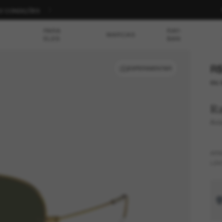
S E CONDIÇÕES
PARA
RAY-
MARCAS
ELES
BAN
R$
EXPERIMENTAR
ou 
R
Avi
AR
LEN