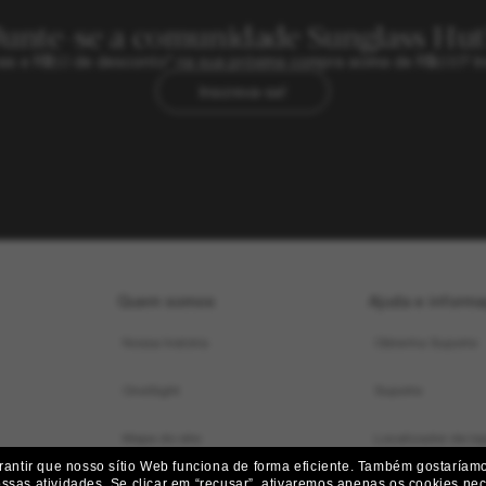
Junte-se a comunidade Sunglass Hut
sivas e R$50 de desconto* na sua próxima compra acima de R$600? In
Inscreva-se!
Quem somos
Ajuda e inform
Nossa história
Obtenha Suporte
OneSight
Suporte
Mapa do site
Localizador de loj
ntir que nosso sítio Web funciona de forma eficiente.
Também gostaríamos
ossas atividades.
Se clicar em “recusar”, ativaremos apenas os cookies nece
Status do pedido