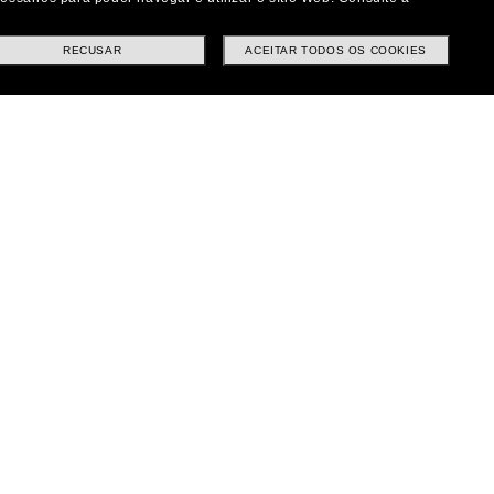
|
|
|
Facebook
Instagram
Twitter
ução
RECUSAR
ACEITAR TODOS OS COOKIES
Métodos de pagamento
ituições e Trocas
tes
|
|
|
 Privacidade
Termos e condições
AdChoices
Preferências de privacidade