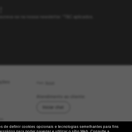
!
screva-se na nossa newsletter. *T&C aplicados.
ações
País:
Brasil
Atendimento ao cliente:
Iniciar chat
as
Siga-nos
 de definir cookies opcionais e tecnologias semelhantes para fins
ssários para poder navegar e utilizar o sítio Web.
Consulte a