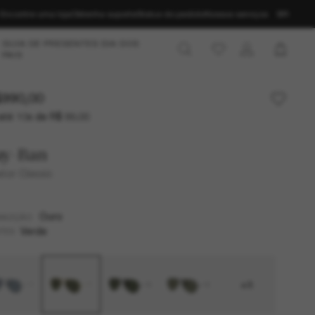
Encontre uma loja
Obtenha suporte
Status do pedido
Nossos serviços
BR
GUIA DE PRESENTES DIA DOS
PAIS
990,00
até 10x de R$ 99,00
ay-Ban
ator Classic
Ouro
MAZÇÃO
Verde
TES
+8