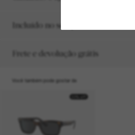
Incluído no seu pedido
Frete e devolução grátis
Você também pode gostar de
50% off