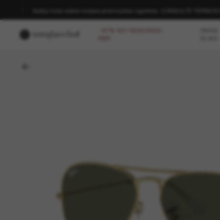
Saiba mais sobre nossas promoções vigentes. CONSULTE TERMO
-40% NO SEGUNDO
PARA
PAR
ELAS