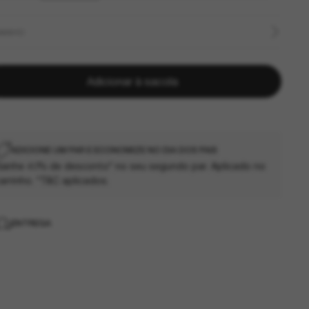
MANHO
Adicionar à sacola
ADICIONE UM PAR E ECONOMIZE NO DIA DOS PAIS
anhe 40% de desconto* no seu segundo par. Aplicado no
arrinho. *T&C aplicados.
ENTREGA