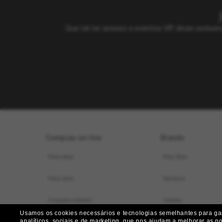
Que tal ter acesso a eventos VIP, dicas exclu
Compras on-line
Brands
Para elas
Ray-Ban
Para eles
Versace
Coleção infantil
Oakley
Usamos os cookies necessários e tecnologias semelhantes para gara
analíticos, sociais e de marketing, que nos ajudam a melhorar as n
Localizador de armações virtual
Dolce&Gabbana