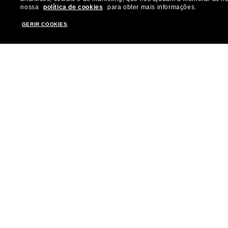
nossa
política de cookies
para obter mais informações.
Ofertas especiais
Gucci
GERIR COOKIES
Nossos serviços
Burberry
Ganhe mais R$ 50 de desconto:
Michael Kors
indique amigos
Prada
Miu Miu
Armani Exchange
© 2026 Sunglass Hut Todos os direitos reservados.
|
As fotos e imagens 