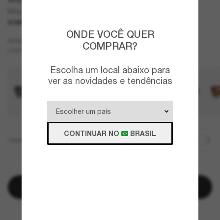
Mega Balorama
SOMENTE ON-LINE
ONDE VOCÊ QUER
Preto
ARMAZÇÃO
COMPRAR?
Verde
LENTES
Escolha um local abaixo para
ver as novidades e tendências
CONTINUAR NO
BRASIL
TAMANHO
RESTAM POUCAS UNIDADES
Adicionar à sacola