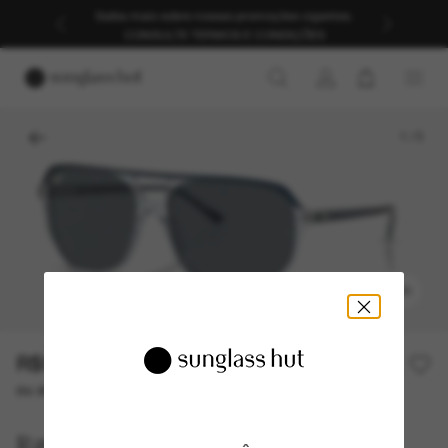
Saiba mais sobre nossas promoções vigentes.
CONSULTE TERMOS E CONDIÇÕES
1
/
5
EXPERIMENTAR
R$990,00
ou até 10x de R$ 99,00
Ray-Ban