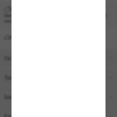
ADICIONE UM PAR E ECONOMIZE NO DIA DOS PAIS
Ganhe 40% de desconto* no seu segundo par. Aplicado no
carrinho. *T&C aplicados.
ENTREGA
Detalhes do produto
Tamanho e ajuste
Incluído no seu pedido
Frete e devolução grátis