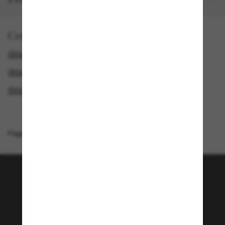
Comprar por
ÓCULOS DE SOL RAY-BAN
ÓCULOS DE SOL MASCULINOS
ÓCULOS DE SOL FEMININOS
GENDER
Página inicial
/
Ray-Ban
/
Bill One
Junte-se a comunidade
Sunglass Hut!
Que tal ter acesso a eventos VIP, dicas
exclusivas e R$50 de desconto* na sua próxima