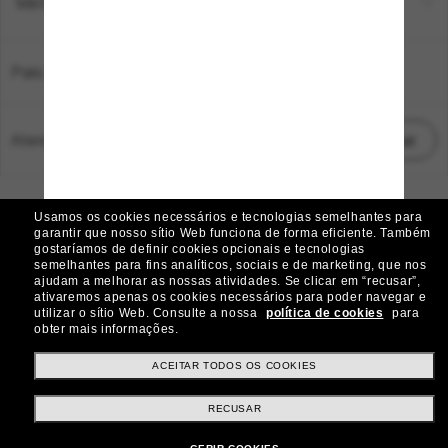
Métodos de pagamento
País:
Brasil
Atendimento ao cliente:
Iniciar chat
© 2026 Sunglass Hut Todos os direitos reservados.
Usamos os cookies necessários e tecnologias semelhantes para
As fotos e imagens do site são meramente ilustrativas
garantir que nosso sítio Web funciona de forma eficiente.
Também
gostaríamos de definir cookies opcionais e tecnologias
|
|
Aviso de Cookies
Política de Privacidade
semelhantes para fins analíticos, sociais e de marketing, que nos
ajudam a melhorar as nossas atividades.
Se clicar em “recusar”,
ativaremos apenas os cookies necessários para poder navegar e
|
|
utilizar o sítio Web.
Consulte a nossa
política de cookies
para
Termos e condições
AdChoices
obter mais informações.
Preferências de privacidade
ACEITAR TODOS OS COOKIES
RECUSAR
Outros sites do grupo