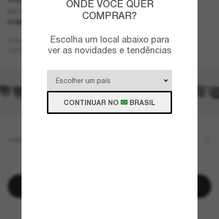
ONDE VOCÊ QUER
Bill One
COMPRAR?
SOMENTE ON-LINE
Escolha um local abaixo para
Azul
ARMAZÇÃO
ver as novidades e tendências
Azul
LENTES
CONTINUAR NO
BRASIL
TAMANHO
RESTAM POUCAS UNIDADES
Adicionar à sacola