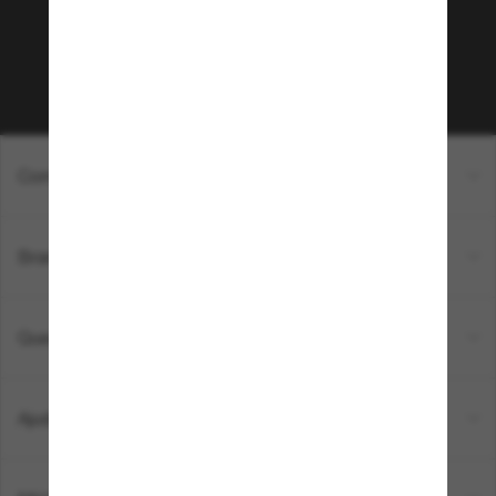
compra acima de R$600? Inscreva-se na nossa
newsletter. *T&C aplicados.
Inscreva-se!
Compras on-line
Brands
Quem somos
Ajuda e informações