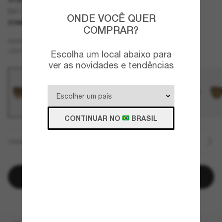
Bill One
ONDE VOCÊ QUER
SOMENTE ON-LINE
COMPRAR?
Tartaruga
ARMAZÇÃO
Marrom
Polarizados
LENTES
Escolha um local abaixo para
ver as novidades e tendências
CONTINUAR NO
BRASIL
TAMANHO
Adicionar à sacola