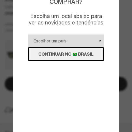
COMPRAR?
Carlos
OFERTAS
SOMENTE ON-LINE
Escolha um local abaixo para
ver as novidades e tendências
Cinza
ARMAZÇÃO
Cinza
LENTES
CONTINUAR NO
BRASIL
Adicionar à sacola
ENTREGA