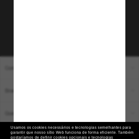
Sunglass Hut!
Que tal ter acesso a eventos VIP, dicas
exclusivas e R$50 de desconto* na sua próxima
compra acima de R$600? Inscreva-se na nossa
newsletter. *T&C aplicados.
Inscreva-se!
Compras on-line
Brands
Quem somos
Usamos os cookies necessários e tecnologias semelhantes para
garantir que nosso sítio Web funciona de forma eficiente.
Também
Ajuda e informações
gostaríamos de definir cookies opcionais e tecnologias