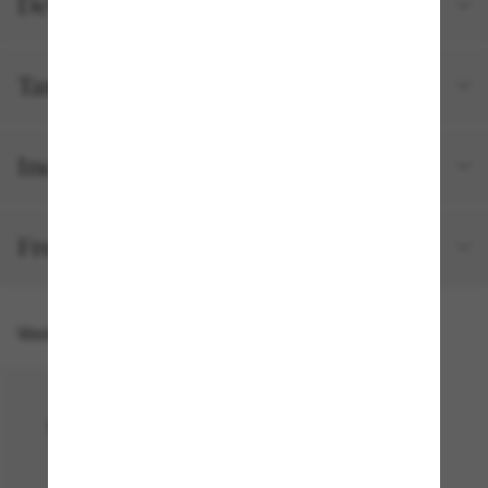
Detalhes do produto
Tamanho e ajuste
Incluído no seu pedido
Frete e devolução grátis
Você também pode gostar de
50% off