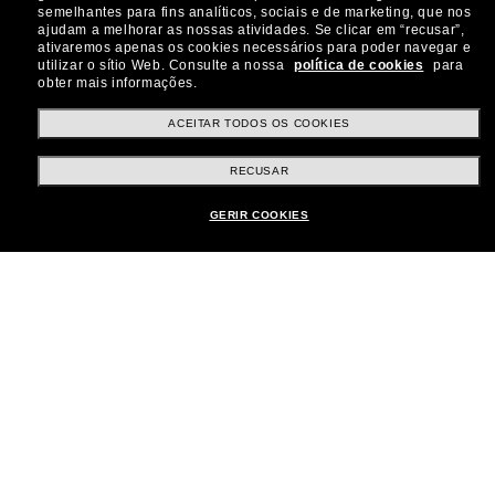
semelhantes para fins analíticos, sociais e de marketing, que nos
ajudam a melhorar as nossas atividades.
Se clicar em “recusar”,
ativaremos apenas os cookies necessários para poder navegar e
utilizar o sítio Web.
Consulte a nossa
política de cookies
para
Métodos de pagamento
obter mais informações.
ACEITAR TODOS OS COOKIES
País:
Brasil
RECUSAR
GERIR COOKIES
Atendimento ao cliente:
Iniciar chat
© 2026 Sunglass Hut Todos os direitos reservados.
As fotos e imagens do site são meramente ilustrativas
|
|
Aviso de Cookies
Política de Privacidade
|
|
Termos e condições
AdChoices
Preferências de privacidade