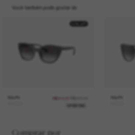
Você também pode gostar de
50% off
RALPH
R$620,00
RALPH
R$310,00
RA5324U
RA5270
OFERTAS
Comprar por