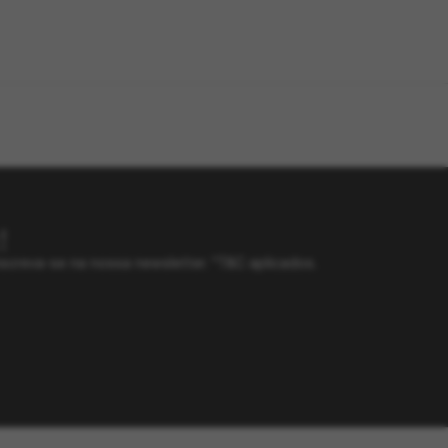
!
screva-se na nossa newsletter. *T&C aplicados.