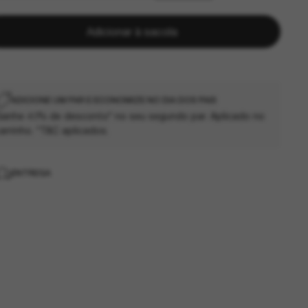
Adicionar à sacola
ADICIONE UM PAR E ECONOMIZE NO DIA DOS PAIS
anhe 40% de desconto* no seu segundo par. Aplicado no
arrinho. *T&C aplicados.
ENTREGA