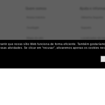
Quem somos
Ajuda e inform
Nossa história
Obtenha Suporte
OneSight
Suporte
Mapa do site
Localizador de loj
ntir que nosso sítio Web funciona de forma eficiente.
Também gostaríamos
ossas atividades.
Se clicar em “recusar”, ativaremos apenas os cookies nece
Status do pedido
Iniciar uma Devol
Envio e Entrega
Devoluções, Subst
Perguntas frequen