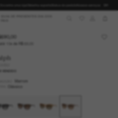
Encontre uma loja
Obtenha suporte
Status do pedido
Nossos serviços
BR
GUIA DE PRESENTES DIA DOS
PAIS
690,00
até 10x de R$ 69,00
alph
5305U
S VENDIDO
Marrom
MAZÇÃO
Clássico
TES