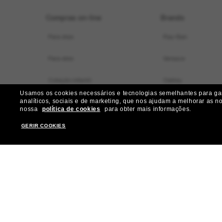
Compras on-line
Brands
Para elas
Ray-Ban
Para eles
Versace
Coleção infantil
Oakley
Usamos os cookies necessários e tecnologias semelhantes para gara
analíticos, sociais e de marketing, que nos ajudam a melhorar as n
Localizador de armações virtual
Dolce&Gabbana
nossa
política de cookies
para obter mais informações.
Ofertas especiais
Gucci
GERIR COOKIES
Nossos serviços
Burberry
Ganhe mais R$ 50 de desconto:
Michael Kors
indique amigos
Prada
Miu Miu