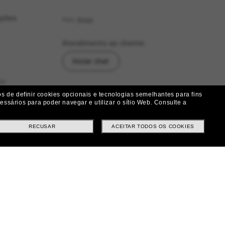
ações
País:
Brasil
Atendimento ao cliente:
Iniciar chat
as
Siga-nos
 de definir cookies opcionais e tecnologias semelhantes para fins
ssários para poder navegar e utilizar o sítio Web.
Consulte a
|
|
|
Facebook
Instagram
Twitter
ução
RECUSAR
ACEITAR TODOS OS COOKIES
Métodos de pagamento
ituições e Trocas
tes