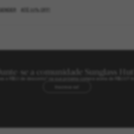
GENDER
ATÉ 50% OFF!
Junte-se a comunidade Sunglass Hut
sivas e R$50 de desconto* na sua próxima compra acima de R$600? In
Inscreva-se!