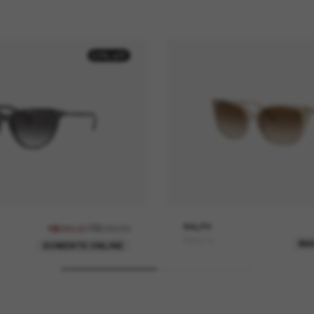
50% off
R$580,00
RALPH
R$290,00
RA5274
MA
SOMENTE ONLINE