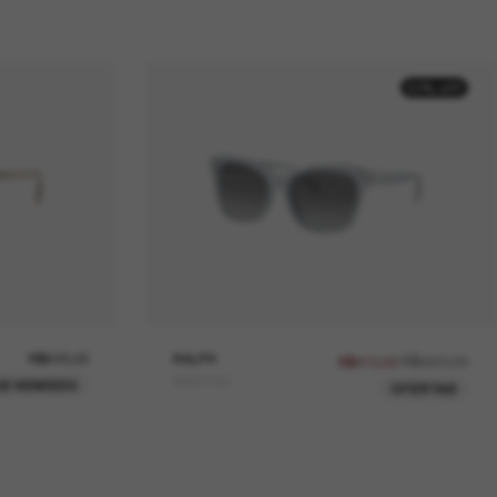
50% off
R$620,00
RALPH
R$820,00
R$410,00
RA5310U
IS VENDIDO
OFERTAS