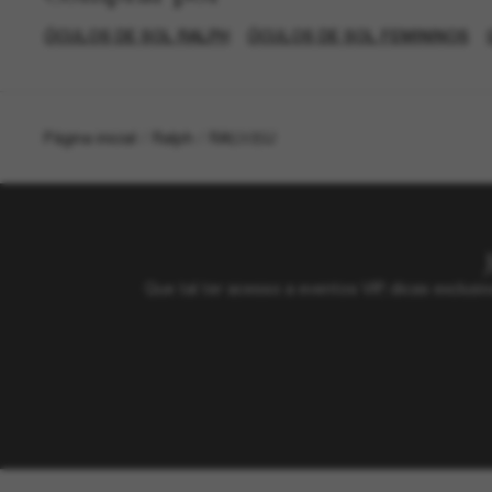
ÓCULOS DE SOL RALPH
ÓCULOS DE SOL FEMININOS
Página inicial
/
Ralph
/
RA5305U
Que tal ter acesso a eventos VIP, dicas exclu