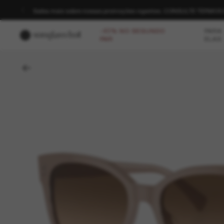
Saiba mais sobre nossas promoções vigentes. CONSULTE TERMO
-40% NO SEGUNDO
PARA
PAR
ELAS