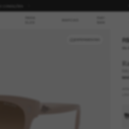
S E CONDIÇÕES
PARA
RAY-
MARCAS
ELES
BAN
R$
EXPERIMENTAR
ou 
R
RA
MAI
AR
LEN