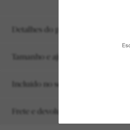
Detalhes do produto
Esc
Tamanho e ajuste
Incluído no seu pedido
Frete e devolução grátis