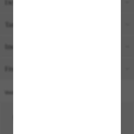
Detalhes do produto
Tamanho e ajuste
Incluído no seu pedido
Frete e devolução grátis
Você também pode gostar de
50% off