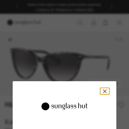
Saiba mais sobre nossas promoções vigentes.
CONSULTE TERMOS E CONDIÇÕES
1
/
3
EXPERIMENTAR
R$290,00
R$580,00
50% off
Ralph