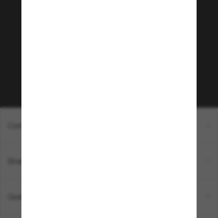
Junte-se a comunidade
Sunglass Hut!
Que tal ter acesso a eventos VIP, dicas
exclusivas e R$50 de desconto* na sua próxima
compra acima de R$600? Inscreva-se na nossa
newsletter. *T&C aplicados.
Inscreva-se!
Compras on-line
Brands
Quem somos