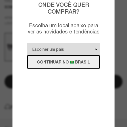
RA5270
ONDE VOCÊ QUER
SOMENTE ON-LINE
COMPRAR?
Preto
ARMAZÇÃO
Cinza
LENTES
Escolha um local abaixo para
ver as novidades e tendências
CONTINUAR NO
BRASIL
RESTAM POUCAS UNIDADES
Adicionar à sacola
ENTREGA