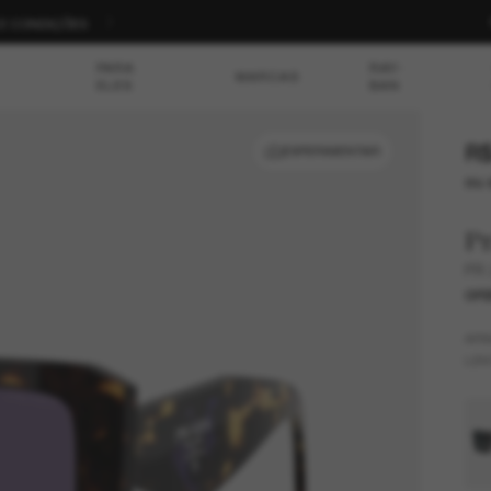
S E CONDIÇÕES
PARA
RAY-
MARCAS
ELES
BAN
R$
EXPERIMENTAR
ou 
P
PR
OFE
AR
LEN