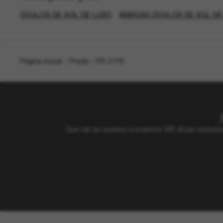
ÓCULOS DE SOL DE LUXO
MARCAS ÓCULOS DE SOL DE
Página inicial
/
Prada
/
PR 23YS
Que tal ter acesso a eventos VIP, dicas exclu