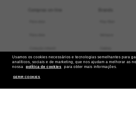
Compras on-line
Brands
Para elas
Ray-Ban
Para eles
Versace
Coleção infantil
Oakley
Usamos os cookies necessários e tecnologias semelhantes para gara
Localizador de armações virtual
Dolce&Gabbana
analíticos, sociais e de marketing, que nos ajudam a melhorar as n
nossa
política de cookies
para obter mais informações.
Ofertas especiais
Gucci
GERIR COOKIES
Nossos serviços
Burberry
Ganhe mais R$ 50 de desconto:
Michael Kors
indique amigos
Prada
Miu Miu