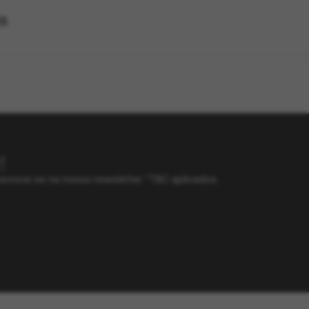
OS
!
screva-se na nossa newsletter. *T&C aplicados.