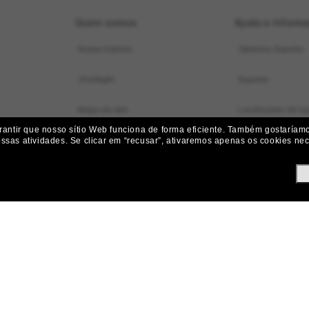
Quem somos
Ajuda e inform
Nossa história
Obtenha Suporte
OneSight
Suporte
Mapa do site
Localizador de loj
ntir que nosso sítio Web funciona de forma eficiente.
Também gostaríamos
Status do pedido
ossas atividades.
Se clicar em “recusar”, ativaremos apenas os cookies nece
Iniciar uma Devol
Envio e Entrega
Devoluções, Subst
Perguntas frequen