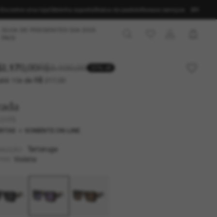
Encontre uma loja
Obtenha suporte
Status do pedido
Nossos serviços
BR
GUIA DE PRESENTES DIA DOS
PAIS
2.170,00
R$3.100,00
30% off
até 10x de R$ 217,00
rada
 23YS
RTAS
SOMENTE ON-LINE
Tartaruga
MAZÇÃO
Violeta
TES