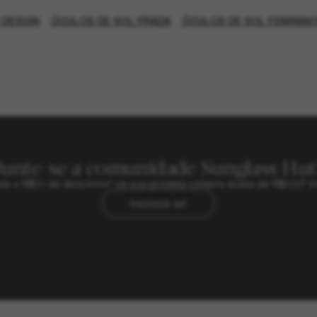
 DESIGN
ÓCULOS DE SOL PRADA
ÓCULOS DE SOL FEMININ
Junte-se a comunidade Sunglass Hut
sivas e R$50 de desconto* na sua próxima compra acima de R$600? In
Inscreva-se!