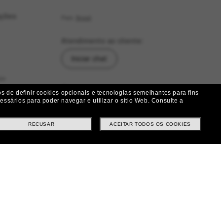
ações
País:
Brasil
Atendimento ao cliente:
Iniciar chat
as
Siga-nos
 de definir cookies opcionais e tecnologias semelhantes para fins
ssários para poder navegar e utilizar o sítio Web.
Consulte a
|
|
|
Facebook
Instagram
Twitter
ução
RECUSAR
ACEITAR TODOS OS COOKIES
Métodos de pagamento
ituições e Trocas
tes