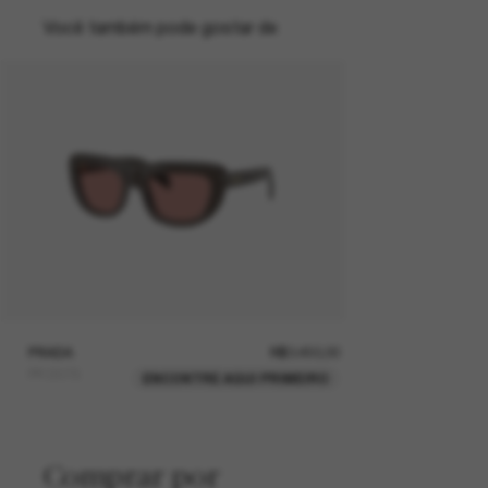
Você também pode gostar de
PRADA
R$3.450,00
PR D07S
ENCONTRE AQUI PRIMEIRO
Comprar por