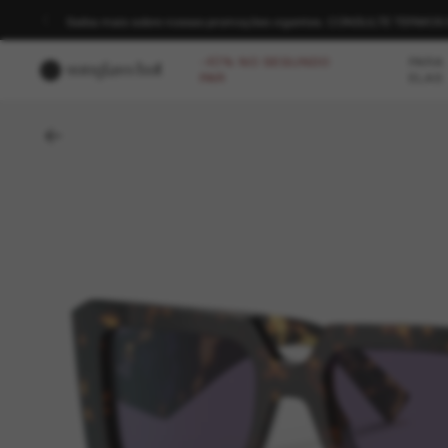
Saiba mais sobre nossas promoções vigentes. CONSULTE TERMO
-40% NO SEGUNDO
PARA
PAR
ELAS