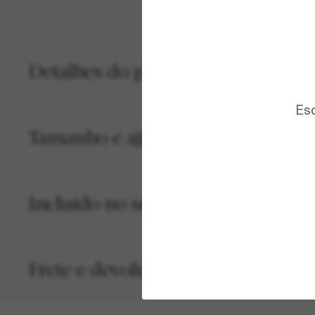
Detalhes do produto
Esc
Tamanho e ajuste
Incluído no seu pedido
Frete e devolução grátis