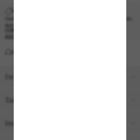
ADICIONE UM PAR E ECONOMIZE NO DIA DOS PAIS
Ganhe 40% de desconto* no seu segundo par desta seleção.
Aplicado no carrinho. *T&C aplicados.
COMPRE
AGORA
ENTREGA
Detalhes do produto
Tamanho e ajuste
Incluído no seu pedido