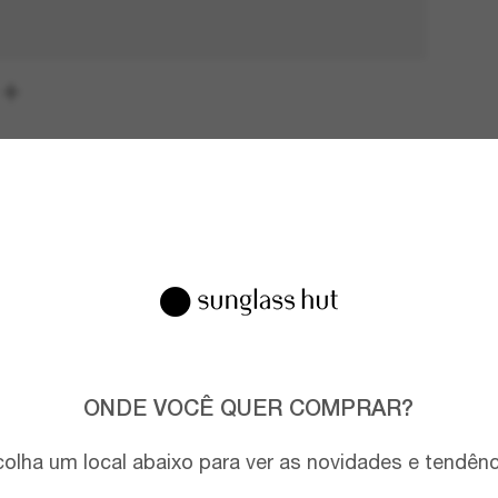
ONDE VOCÊ QUER COMPRAR?
olha um local abaixo para ver as novidades e tendên