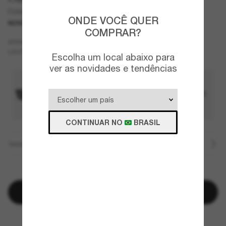
Finley Esq. Sun
ONDE VOCÊ QUER
NOVO
COMPRAR?
Preto
ARMAZÇÃO
Marrom
LENTES
Escolha um local abaixo para
ver as novidades e tendências
CONTINUAR NO
BRASIL
TAMANHO
RESTAM POUCAS UNIDADES
Adicionar à sacola