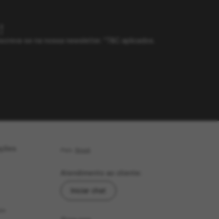
!
screva-se na nossa newsletter. *T&C aplicados.
ações
País:
Brasil
Atendimento ao cliente:
Iniciar chat
as