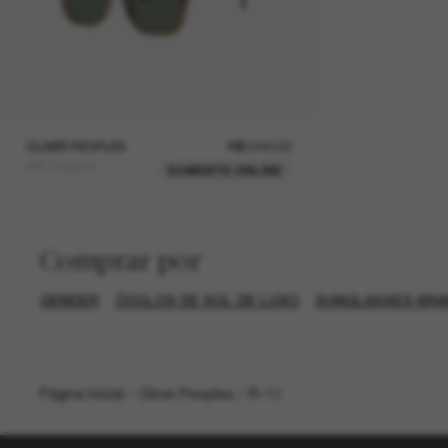
OLIVER PEOPLES
R$3.540,00
MR. Federer II
SOMENTE ONLINE
Comprar por
GENDER
ÓCULOS DE SOL DE LUXO
SUNGLASSES BRA
Página inicial
/
Oliver Peoples
/
R-10