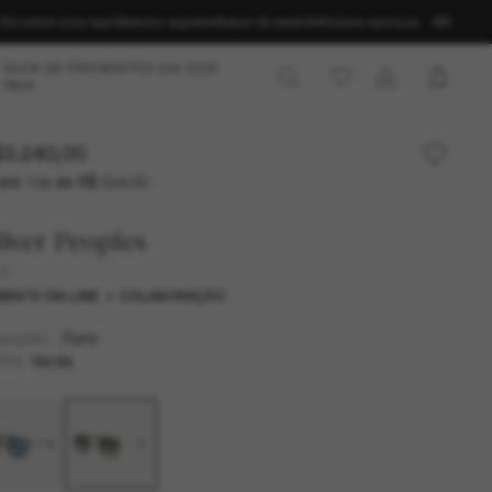
Encontre uma loja
Obtenha suporte
Status do pedido
Nossos serviços
BR
GUIA DE PRESENTES DIA DOS
PAIS
3.240,00
até 10x de R$ 324,00
iver Peoples
0
ENTE ON-LINE
COLABORAÇÃO
Ouro
MAZÇÃO
Verde
TES