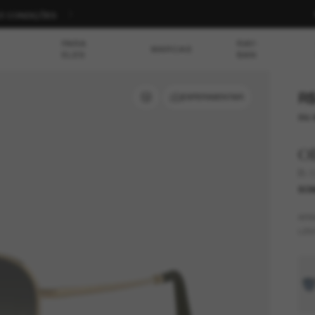
ompre agora
PARA
RAY-
MARCAS
ELES
BAN
R$
EXPERIMENTAR
ou 
Ol
R-1
SOM
AR
LEN