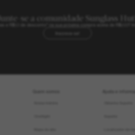
Junte-se a comunidade Sunglass Hut
sivas e R$50 de desconto* na sua próxima compra acima de R$600? In
Inscreva-se!
Quem somos
Ajuda e inform
Nossa história
Obtenha Suporte
OneSight
Suporte
Mapa do site
Localizador de loj