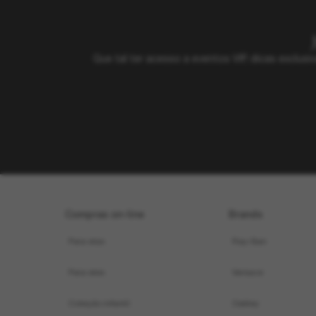
Que tal ter acesso a eventos VIP, dicas exclu
Compras on-line
Brands
Para elas
Ray-Ban
Para eles
Versace
Coleção infantil
Oakley