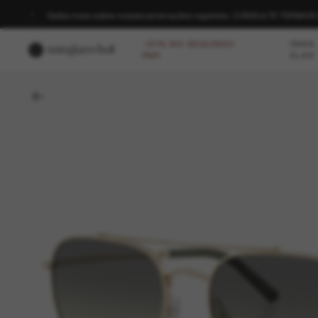
-40%* no segundo par para o Dia dos Pais. *T&C se aplicam. | C
-40% NO SEGUNDO
PARA
PAR
ELAS