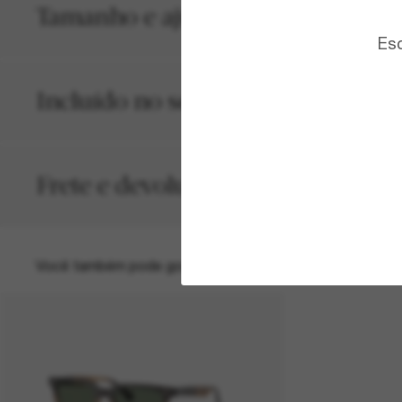
Tamanho e ajuste
Esc
Incluído no seu pedido
Frete e devolução grátis
Você também pode gostar de