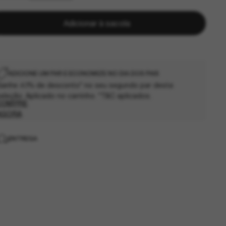
Adicionar à sacola
ADICIONE UM PAR E ECONOMIZE NO DIA DOS PAIS
anhe 40% de desconto* no seu segundo par desta
eleção. Aplicado no carrinho. *T&C aplicados.
COMPRE
AGORA
ENTREGA