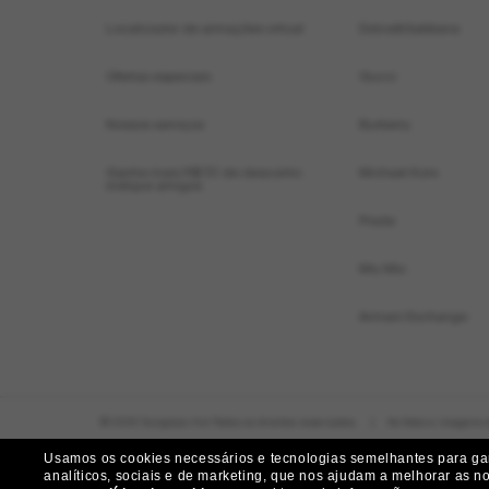
Localizador de armações virtual
Dolce&Gabbana
Ofertas especiais
Gucci
Nossos serviços
Burberry
Ganhe mais R$ 50 de desconto:
Michael Kors
indique amigos
Prada
Miu Miu
Armani Exchange
© 2026 Sunglass Hut Todos os direitos reservados.
|
As fotos e imagens 
Usamos os cookies necessários e tecnologias semelhantes para gara
analíticos, sociais e de marketing, que nos ajudam a melhorar as n