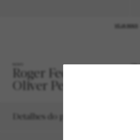
VEJA MAIS
NOVO
Um e
Roger Federer e
apre
com
Detalhes do produto