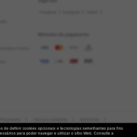
Siga-nos
|
|
|
Facebook
Instagram
Twitter
ução
Métodos de pagamento
ituições e Trocas
tes
|
|
|
 Privacidade
Termos e condições
AdChoices
 de definir cookies opcionais e tecnologias semelhantes para fins
Preferências de privacidade
ssários para poder navegar e utilizar o sítio Web.
Consulte a