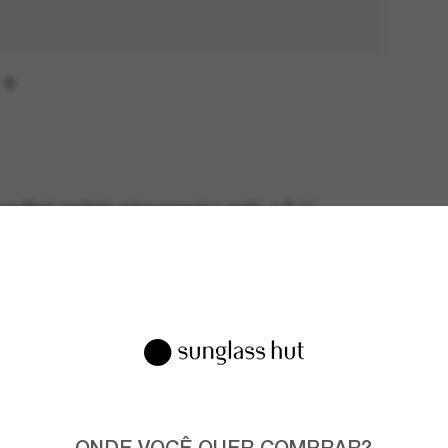
quilíbrio perfeito entre esporte e estilo, o R-10
senta uma silhueta clássica em formato de lágrima
 detalhes de desempenho refinados.
ONDE VOCÊ QUER COMPRAR?