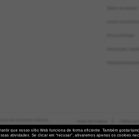
Status do pedido
Iniciar uma Devol
Envio e Entrega
Devoluções, Subst
Perguntas frequen
do site são meramente ilustrativas
|
Aviso de Cookies
Política de
ntir que nosso sítio Web funciona de forma eficiente.
Também gostaríamos
ossas atividades.
Se clicar em “recusar”, ativaremos apenas os cookies nece