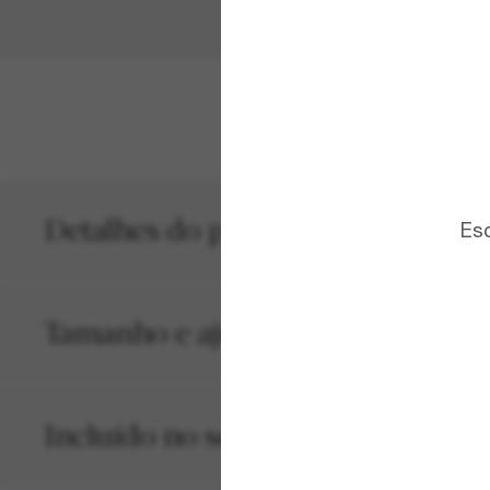
VEJA MAIS
Detalhes do produto
Esc
Tamanho e ajuste
Incluído no seu pedido