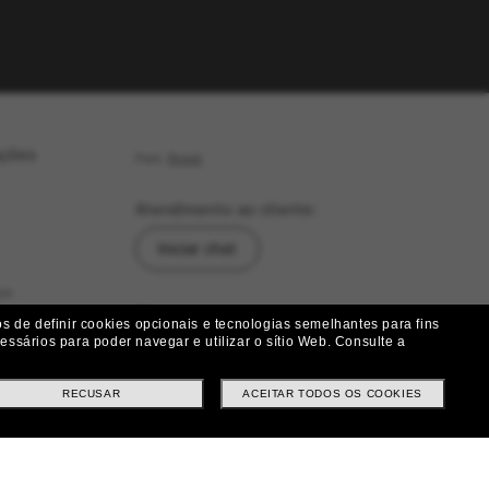
ações
País:
Brasil
Atendimento ao cliente:
Iniciar chat
as
Siga-nos
 de definir cookies opcionais e tecnologias semelhantes para fins
ssários para poder navegar e utilizar o sítio Web.
Consulte a
|
|
|
Facebook
Instagram
Twitter
ução
RECUSAR
ACEITAR TODOS OS COOKIES
Métodos de pagamento
ituições e Trocas