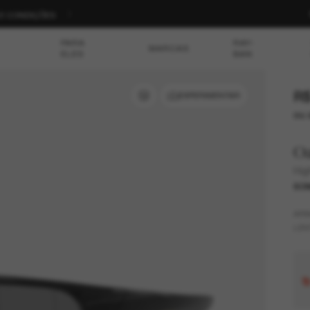
S E CONDIÇÕES
PARA
RAY-
MARCAS
ELES
BAN
R$
EXPERIMENTAR
ou 
O
Hig
SOM
AR
LEN