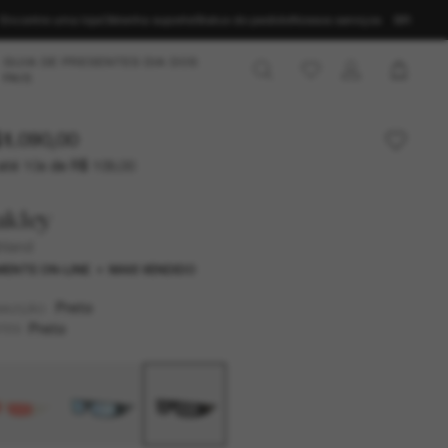
Encontre uma loja
Obtenha suporte
Status do pedido
Nossos serviços
BR
GUIA DE PRESENTES DIA DOS
PAIS
1.090,00
até 10x de R$ 109,00
akley
hland
ENTE ON-LINE
MAIS VENDIDO
Preto
MAZÇÃO
Preto
TES