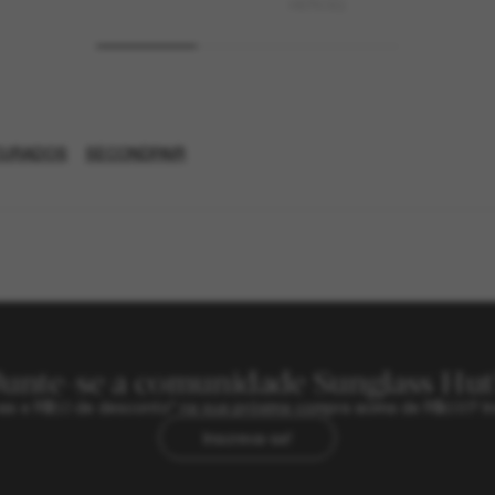
HSTN SQ
CURADOS
SECONDPAIR
Junte-se a comunidade Sunglass Hut
sivas e R$50 de desconto* na sua próxima compra acima de R$600? In
Inscreva-se!