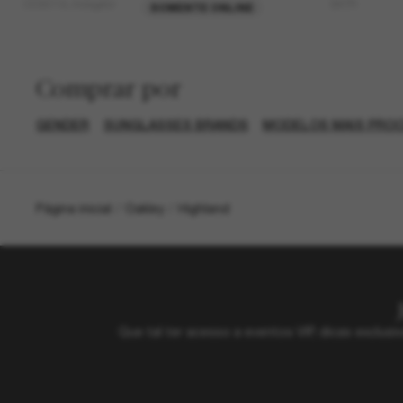
OO9514L Instagator
BXTR
SOMENTE ONLINE
Comprar por
GENDER
SUNGLASSES BRANDS
MODELOS MAIS PRO
Página inicial
/
Oakley
/
Highland
Que tal ter acesso a eventos VIP, dicas exclu