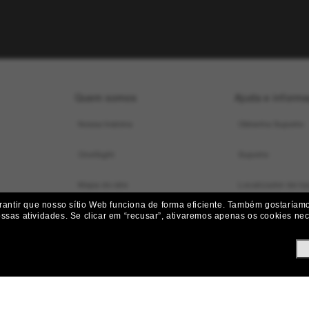
Quem somos
Ajuda e inform
Nossa história
Obtenha Suporte
OneSight
Suporte
Mapa do site
Localizador de loj
ntir que nosso sítio Web funciona de forma eficiente.
Também gostaríamos
Status do pedido
ossas atividades.
Se clicar em “recusar”, ativaremos apenas os cookies nece
Iniciar uma Devol
Envio e Entrega
Devoluções, Subst