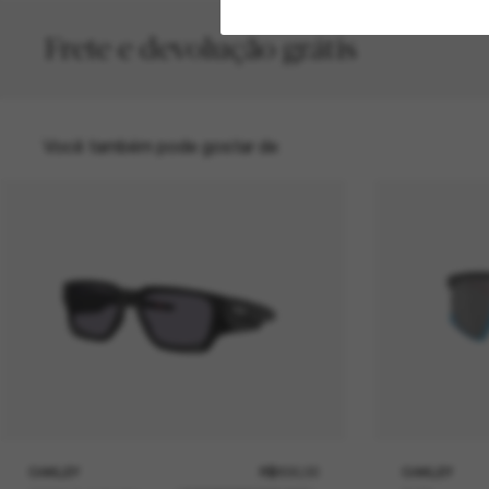
Frete e devolução grátis
Você também pode gostar de
OAKLEY
R$830,00
OAKLEY