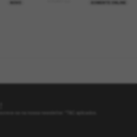
FUTURITY Sun
NOVO
SOMENTE ONLINE
!
screva-se na nossa newsletter. *T&C aplicados.