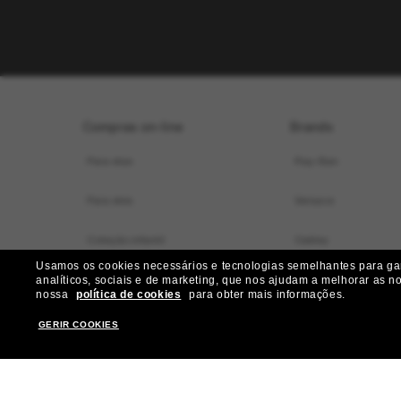
Compras on-line
Brands
Para elas
Ray-Ban
Para eles
Versace
Coleção infantil
Oakley
Usamos os cookies necessários e tecnologias semelhantes para gara
Localizador de armações virtual
Dolce&Gabbana
analíticos, sociais e de marketing, que nos ajudam a melhorar as n
nossa
política de cookies
para obter mais informações.
Ofertas especiais
Gucci
GERIR COOKIES
Nossos serviços
Burberry
Ganhe mais R$ 50 de desconto:
Michael Kors