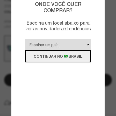
ONDE VOCÊ QUER
2026 Tour De France™ HSTN
COMPRAR?
COLABORAÇÃO
NOVO
Preto
ARMAZÇÃO
Escolha um local abaixo para
Verde
LENTES
ver as novidades e tendências
CONTINUAR NO
BRASIL
RESTAM POUCAS UNIDADES
Adicionar à sacola
ENTREGA