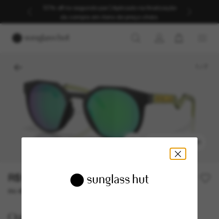
30% off no segundo par | Aplicado na finalização
da compra em itens de preço cheio.
1
/
7
EXPERIMENTAR
R$1.220,00
ou até 10x de R$ 122,00
Oakley