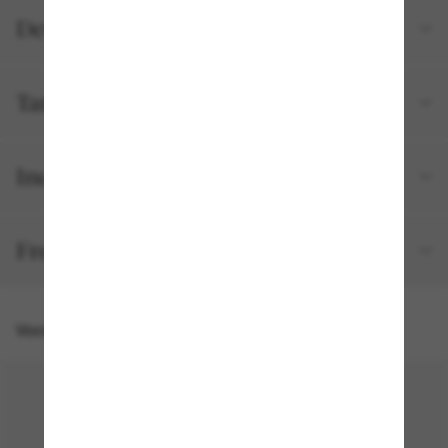
Detalhes do produto
Tamanho e ajuste
Incluído no seu pedido
Frete e devolução grátis
Você também pode gostar de