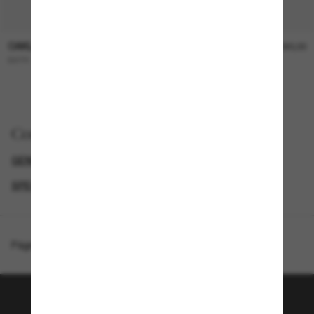
OAKLEY
OAKLEY
R$1.090,00
R$1.090,00
BXTR
HSTN SQ
NOVO
Comprar por
GENDER
SUNGLASSES BRANDS
SECONDPAIR
SPECIALDEALS
Página inicial
/
Oakley
/
2026 Tour De France™ HSTN
Junte-se a comunidade