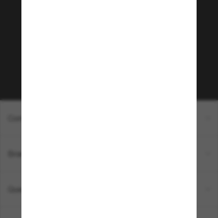
Sunglass Hut!
Que tal ter acesso a eventos VIP, dicas
exclusivas e R$50 de desconto* na sua próxima
compra acima de R$600? Inscreva-se na nossa
newsletter. *T&C aplicados.
Inscreva-se!
Compras on-line
Brands
Quem somos