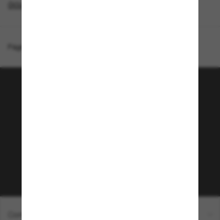
ÓCULOS DE SOL ESPORTE
Página inicial
/
Oakley
/
Holbrook™ Gaming Collection
Junte-se a comunidade
Sunglass Hut!
Que tal ter acesso a eventos VIP, dicas
exclusivas e R$50 de desconto* na sua próxima
compra acima de R$600? Inscreva-se na nossa
newsletter. *T&C aplicados.
Inscreva-se!
Compras on-line