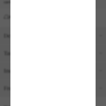
carrinho. *T&C aplicados.
ENTREGA
Detalhes do produto
Tamanho e ajuste
Incluído no seu pedido
Frete e devolução grátis