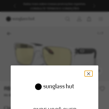
Saiba mais sobre nossas promoções vigentes.
CONSULTE TERMOS E CONDIÇÕES
1
/
7
EXPERIMENTAR
R$1.030,00
ou até 10x de R$ 103,00
Oakley