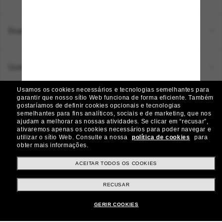
Brands
Quem somos
Usamos os cookies necessários e tecnologias semelhantes para
garantir que nosso sítio Web funciona de forma eficiente.
Também
Ajuda e informações
gostaríamos de definir cookies opcionais e tecnologias
semelhantes para fins analíticos, sociais e de marketing, que nos
ajudam a melhorar as nossas atividades.
Se clicar em “recusar”,
ativaremos apenas os cookies necessários para poder navegar e
utilizar o sítio Web.
Consulte a nossa
política de cookies
para
Métodos de pagamento
obter mais informações.
ACEITAR TODOS OS COOKIES
País:
Brasil
RECUSAR
GERIR COOKIES
Atendimento ao cliente:
Iniciar chat