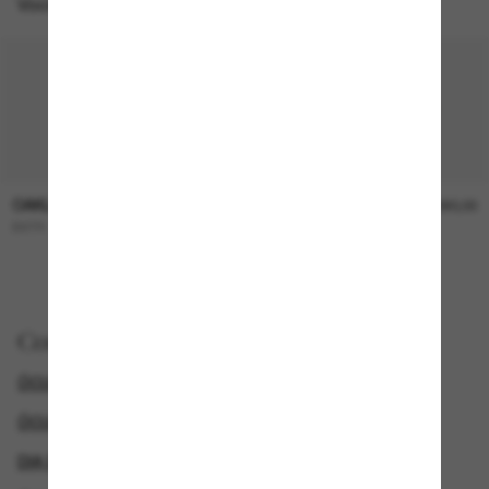
Você também pode gostar de
OAKLEY
OAKLEY
R$1.090,00
R$1.090,00
BXTR
HSTN SQ
NOVO
Comprar por
ÓCULOS DE SOL MASCULINOS
ÓCULOS DE SOL OAKLEY
DIA DE JOGO: 20% DE DESCONTO* EM TODO O SITE