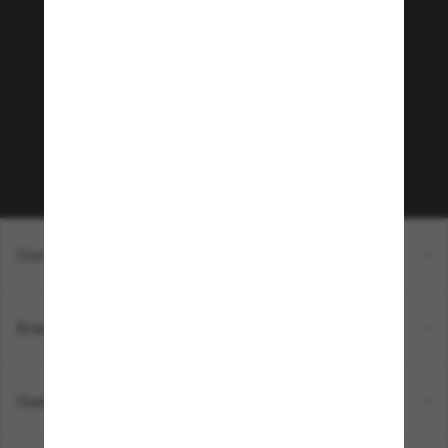
Junte-se a comunidade
Sunglass Hut!
Que tal ter acesso a eventos VIP, dicas
exclusivas e R$50 de desconto* na sua próxima
compra acima de R$600? Inscreva-se na nossa
newsletter. *T&C aplicados.
Inscreva-se!
Compras on-line
Brands
Quem somos