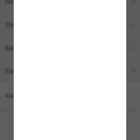
Detalhes do produto
Tamanho e ajuste
Incluído no seu pedido
Frete e devolução grátis
Você também pode gostar de