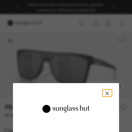
Saiba mais sobre nossas promoções vigentes.
CONSULTE TERMOS E CONDIÇÕES
1
/
7
EXPERIMENTAR
R$1.340,00
ou até 10x de R$ 134,00
Oakley