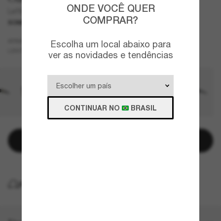
ONDE VOCÊ QUER
Leffingwell
COMPRAR?
SOMENTE ON-LINE
Preto
ARMAZÇÃO
Escolha um local abaixo para
Preto
Polarizados
LENTES
ver as novidades e tendências
CONTINUAR NO
BRASIL
Adicionar à sacola
ENTREGA