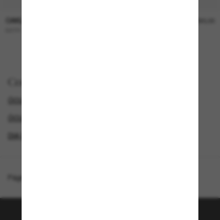
OAKLEY
OAKLEY
R$1.090,00
R$1.090,00
BXTR
HSTN SQ
NOVO
Comprar por
ÓCULOS DE SOL ESPORTE
ÓCULOS DE SOL OAKLEY
ÓCULOS DE SOL POLARIZADOS
DIA DE JOGO: 20% DE DESCONTO* EM TODO O SITE
Página inicial
/
Oakley
/
Leffingwell