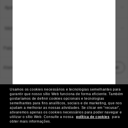
Ajuda e informações
Métodos de pagamento
País:
Brasil
Atendimento ao cliente:
Iniciar chat
© 2026 Sunglass Hut Todos os direitos reservados.
Usamos os cookies necessários e tecnologias semelhantes para
As fotos e imagens do site são meramente ilustrativas
garantir que nosso sítio Web funciona de forma eficiente.
Também
gostaríamos de definir cookies opcionais e tecnologias
|
|
Aviso de Cookies
Política de Privacidade
semelhantes para fins analíticos, sociais e de marketing, que nos
ajudam a melhorar as nossas atividades.
Se clicar em “recusar”,
ativaremos apenas os cookies necessários para poder navegar e
|
|
utilizar o sítio Web.
Consulte a nossa
política de cookies
para
Termos e condições
AdChoices
obter mais informações.