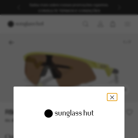
Saiba mais sobre nossas promoções vigentes.
CONSULTE TERMOS E CONDIÇÕES
1
/
7
EXPERIMENTAR
R$610,00
ou até 10x de R$ 61,00
Oakley