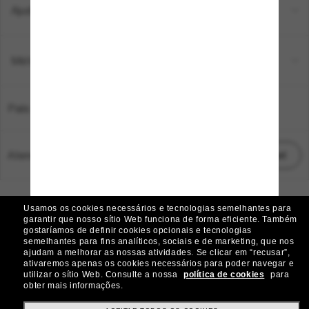
Ajuda e informações
Métodos de pagamento
País:
Brasil
Atendimento ao cliente:
Iniciar chat
© 2026 Sunglass Hut Todos os direitos reservados.
Usamos os cookies necessários e tecnologias semelhantes para
As fotos e imagens do site são meramente ilustrativas
garantir que nosso sítio Web funciona de forma eficiente.
Também
gostaríamos de definir cookies opcionais e tecnologias
|
|
Aviso de Cookies
Política de Privacidade
semelhantes para fins analíticos, sociais e de marketing, que nos
ajudam a melhorar as nossas atividades.
Se clicar em “recusar”,
ativaremos apenas os cookies necessários para poder navegar e
|
|
utilizar o sítio Web.
Consulte a nossa
política de cookies
para
Termos e condições
AdChoices
obter mais informações.