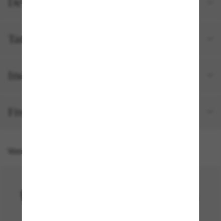
Detalhes do produto
Tamanho e ajuste
Incluído no seu pedido
Frete e devolução grátis
Você também pode gostar de