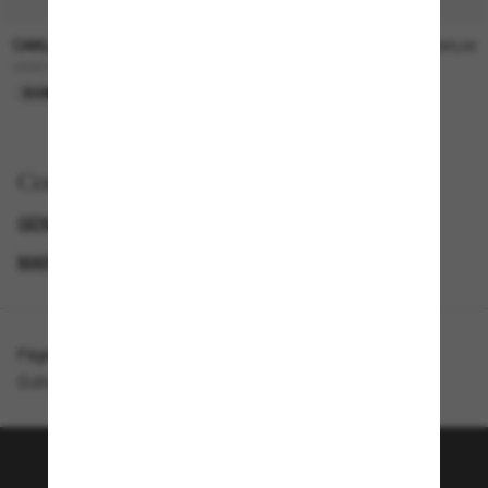
OAKLEY
OAKLEY
R$830,00
R$1.090,00
OO9514L Instagator
BXTR
SOMENTE ONLINE
Comprar por
GENDER
SUNGLASSES BRANDS
SECONDPAIR
MARCAS ÓCULOS DE SOL DE DESIGN
Página inicial
/
Oakley
/
OJ9015 Resistor Sweep (Youth Fit) Limitless Collection
Junte-se a comunidade