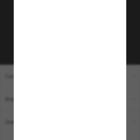
Sunglass Hut!
Que tal ter acesso a eventos VIP, dicas
exclusivas e R$50 de desconto* na sua próxima
compra acima de R$600? Inscreva-se na nossa
newsletter. *T&C aplicados.
Inscreva-se!
Compras on-line
Brands
Quem somos