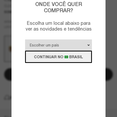
ONDE VOCÊ QUER
OJ9015 Resistor Sweep (Youth Fit) Limitless Collection
COMPRAR?
SOMENTE ON-LINE
JUNIOR
Verde
ARMAZÇÃO
Escolha um local abaixo para
Marrom
LENTES
ver as novidades e tendências
CONTINUAR NO
BRASIL
Adicionar à sacola
ENTREGA