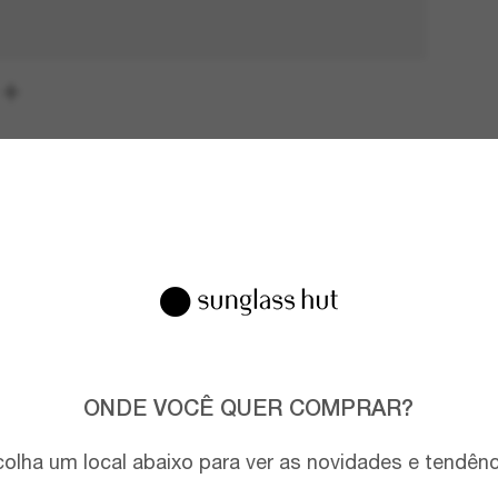
ONDE VOCÊ QUER COMPRAR?
olha um local abaixo para ver as novidades e tendên