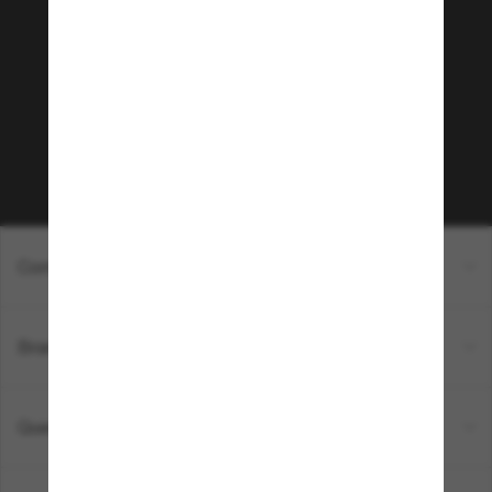
Sunglass Hut!
Que tal ter acesso a eventos VIP, dicas
exclusivas e R$50 de desconto* na sua próxima
compra acima de R$600? Inscreva-se na nossa
newsletter. *T&C aplicados.
Inscreva-se!
Compras on-line
Brands
Quem somos