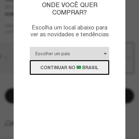
ONDE VOCÊ QUER
St. Barths
COMPRAR?
SOMENTE ON-LINE
NOVO
Tartaruga
ARMAZÇÃO
Escolha um local abaixo para
Marrom
Polarizados
LENTES
ver as novidades e tendências
CONTINUAR NO
BRASIL
RESTAM POUCAS UNIDADES
Adicionar à sacola
ENTREGA