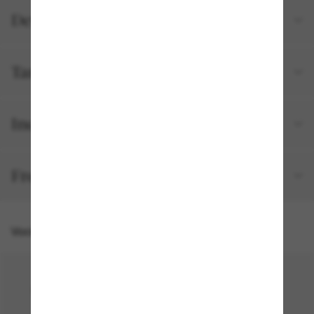
Detalhes do produto
Tamanho e ajuste
Incluído no seu pedido
Frete e devolução grátis
Você também pode gostar de