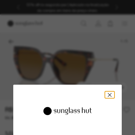
30% off no segundo par | Aplicado na finalização
da compra em itens de preço cheio.
1
/
5
EXPERIMENTAR
R$1.170,00
ou até 10x de R$ 117,00
Michael Kors