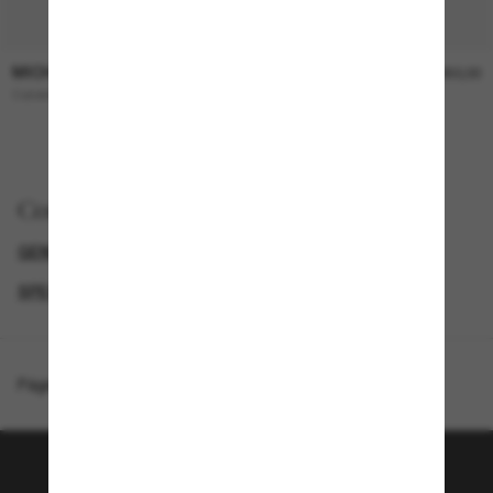
MICHAEL KORS
MICHAEL KORS
R$990,00
R$950,00
Catskills
BOCA Raton
Comprar por
GENDER
SUNGLASSES BRANDS
SECONDPAIR
SPECIALDEALS
Página inicial
/
Michael Kors
/
St. Barths
Junte-se a comunidade